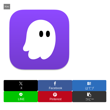
Kiro
X
Facebook
はてブ
LINE
Pinterest
コピー