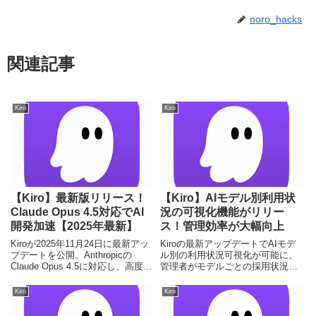
noro_hacks
関連記事
Kiro
Kiro
【Kiro】最新版リリース！
【Kiro】AIモデル別利用状
Claude Opus 4.5対応でAI
況の可視化機能がリリー
開発加速【2025年最新】
ス！管理効率が大幅向上
Kiroが2025年11月24日に最新アッ
Kiroの最新アップデートでAIモデ
プデートを公開。Anthropicの
ル別の利用状況可視化が可能に。
Claude Opus 4.5に対応し、高度な
管理者がモデルごとの採用状況を
AI開発を強力に支援。初心者から
詳細に追跡できるようになった重
プロまで、その革新的な機能と活
要機能を解説します。
Kiro
Kiro
用法を解説。