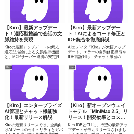
【Kiro】最新アップデー
【Kiro】最新アップデー
ト！適応型推論で会話の文
ト！AIによるコード修正と
脈維持を実現
IDE統合を徹底解説
Kiroの最新アップデートを解説。
AIエディタ「Kiro」が大幅アップ
適応型推論による文脈維持機能
デート。エラーの自動修正機能や
と、MCPサーバー連携の安定性向
IDE言語対応、チャット履歴の永
上について詳しく紹介します。
続化など、開発効率を最大化する
新機能を詳しく解説します。
Kiro
Kiro
【Kiro】エンタープライズ
【Kiro】新オープンウェイ
AI管理とチャット機能強
トモデル「MiniMax 2.5」リ
化！最新リリース解説
リース！開発効率とコスト
を革新
Kiroの最新リリースでは、企業向
Kiro IDEとCLIに、待望の最新アッ
けAIツールのセキュリティとガバ
プデートが最近リリースされまし