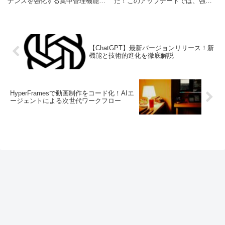
ナンスを強化する集中管理機能が
た！このアップデートでは、強力
追加され、チャットへのドキュメ
なオープンウェイトモデル
ント添付でAI活用がさらに広がり
「MiniMax 2.5」が実験的に導入さ
ます。
れ、開発者の生産性とコスト効率
を劇的に向上させる可能性を秘め
ています。
【ChatGPT】最新バージョンリリース！新
機能と技術的進化を徹底解説
HyperFramesで動画制作をコード化！AIエ
ージェントによる次世代ワークフロー