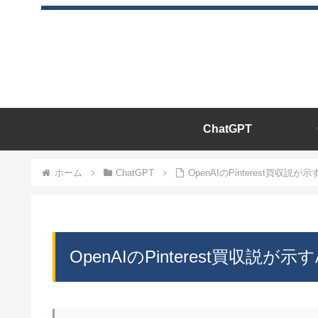
ChatGPT
ホーム
ChatGPT
OpenAIのPinterest買収
OpenAIのPinterest買収