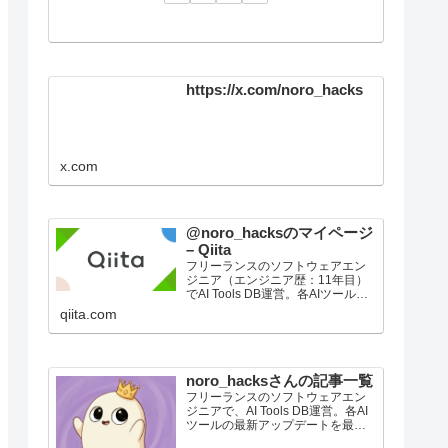
https://x.com/noro_hacks
x.com
@noro_hacksのマイページ
– Qiita
フリーランスのソフトウェアエン
ジニア（エンジニア歴：11年目）
でAI Tools DB運営。各AIツールの
最新アップデートを最速で整理し
qiita.com
て届けています。Zennでは、新機
能やモデル更新の要点、実務目線
の使いどころ、比較メモを短くま
とめていき…
noro_hacksさんの記事一覧
フリーランスのソフトウェアエン
ジニアで、AI Tools DB運営。各AI
ツールの最新アップデートを最速
で整理して届けています。Zennで