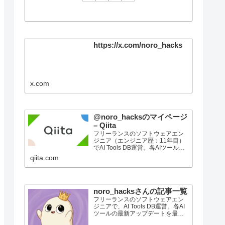
https://x.com/noro_hacks
x.com
@noro_hacksのマイページ
– Qiita
フリーランスのソフトウェアエン
ジニア（エンジニア歴：11年目）
でAI Tools DB運営。各AIツールの
最新アップデートを最速で整理し
qiita.com
て届けています。Zennでは、新機
能やモデル更新の要点、実務目線
の使いどころ、比較メモを短くま
とめていき…
noro_hacksさんの記事一覧
フリーランスのソフトウェアエン
ジニアで、AI Tools DB運営。各AI
ツールの最新アップデートを最速
で整理して届けています。Zennで