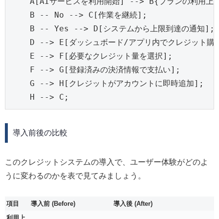
    A[AIサービスを利用開始] --> B{プランの利用上限
    B -- No --> C[作業を継続];

    B -- Yes --> D[システムから上限到達の通知];

    D --> E[ダッシュボード/アプリ内でクレジット購入
    E --> F[必要なクレジット量を選択];

    F --> G[登録済みの決済情報で支払い];

    G --> H[クレジットがアカウントに即時追加];

導入前後の比較
このクレジットシステムの導入で、ユーザー体験がどのよ
うに変わるのかを表で見てみましょう。
項目
導入前 (Before)
導入後 (After)
利用上