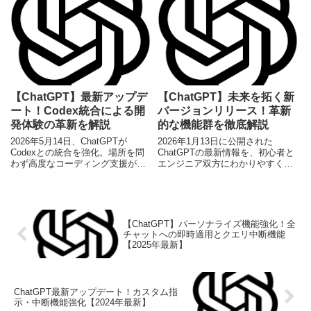
【ChatGPT】最新アップデ
【ChatGPT】未来を拓く新
ート！Codex統合による開
バージョンリリース！革新
発体験の革新を解説
的な機能群を徹底解説
2026年5月14日、ChatGPTが
2026年1月13日に公開された
Codexとの統合を強化。場所を問
ChatGPTの最新情報を、初心者と
わず高度なコーディング支援が可
エンジニア双方にわかりやすく解
能になり、開発者の生産性が大幅
説。新機能の概要から技術的詳
に向上します。
細、具体的な活用例まで網羅し、
AIの未来を展望します。
【ChatGPT】パーソナライズ機能強化！全
チャットへの即時適用とクエリ中断機能
【2025年最新】
ChatGPT最新アップデート！カスタム指
示・中断機能強化【2024年最新】