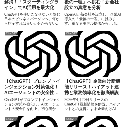
解消！「スターティングラ
後の一哩」へ挑む！新会社
イン」でAI活用を最大化
設立の真意を分析
ChatGPTを使いこなせないと悩む
OpenAIが新会社を設立し、企業AI
日本のビジネスパーソンへ。何か
導入の「最後の一哩」に挑みま
ら指示すれば良いか分からない時
す。単なるモデル提供から、現場
に役立つ「スターティングライ
の業務フローを再構築するハンズ
ン・プロンプト」の概念と具体的
オン型支援への転換が、AI業界の
ChatGPT
ChatGPT
な活用法を解説。AIの潜在能力を
勢力図をどう変えるのか。日本企
引き出し、生産性を飛躍的に向上
業が今知るべき戦略的意義を解説
させるための実践的なアプローチ
します。
を紹介します。
【ChatGPT】プロンプトイ
【ChatGPT】企業向け新機
ンジェクション対策強化！
能リリース！ハイアット連
AIエージェントの安全性を
携と業務効率化を徹底解説
解説
ChatGPTがプロンプトインジェク
2026年4月20日リリースの
ション対策を強化し、AIエージェ
ChatGPT最新情報を解説。ハイア
ントの安全性を向上。初心者から
ットとの提携による企業向けAIの
エンジニアまで役立つ最新情報と
進化と、RAG技術を活用した業務
活用法を解説します。
効率化のポイントを整理しまし
ChatGPT
ChatGPT
た。