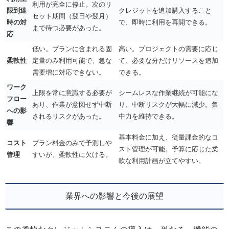
利用が完全に停止。次のリ
限到達
クレジットを追加購入すること
セット期間（翌日や翌月）
時の対
で、即時に利用を再開できる。
まで待つ必要があった。
応
低い。プランに含まれる固
高い。プロジェクトの需要に応じ
柔軟性
定量のみ利用可能で、急な
て、必要な分だけリソースを追加
需要増に対応できない。
できる。
ワーク
上限を常に意識する必要が
シームレスな作業継続が可能にな
フロー
あり、作業が意図せず中断
り、中断リスクが大幅に減少。集
への影
されるリスクがあった。
中力を維持できる。
響
基本料金に加え、従量課金的なコ
コスト
プラン料金のみで予測しや
スト管理が可能。予算に応じた柔
管理
すいが、柔軟性に欠ける。
軟な利用計画が立てやすい。
業界への影響と今後の展望