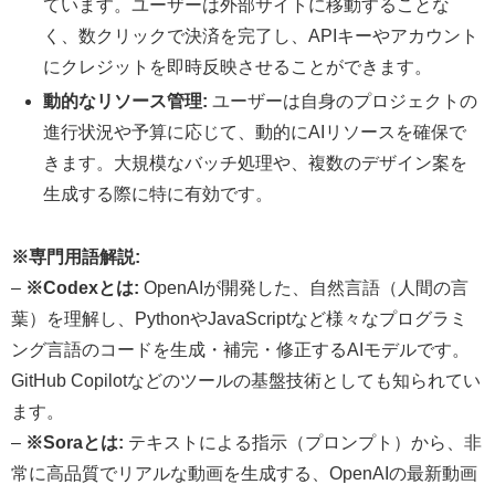
ています。ユーザーは外部サイトに移動することな
く、数クリックで決済を完了し、APIキーやアカウント
にクレジットを即時反映させることができます。
動的なリソース管理:
ユーザーは自身のプロジェクトの
進行状況や予算に応じて、動的にAIリソースを確保で
きます。大規模なバッチ処理や、複数のデザイン案を
生成する際に特に有効です。
※専門用語解説:
–
※Codexとは:
OpenAIが開発した、自然言語（人間の言
葉）を理解し、PythonやJavaScriptなど様々なプログラミ
ング言語のコードを生成・補完・修正するAIモデルです。
GitHub Copilotなどのツールの基盤技術としても知られてい
ます。
–
※Soraとは:
テキストによる指示（プロンプト）から、非
常に高品質でリアルな動画を生成する、OpenAIの最新動画