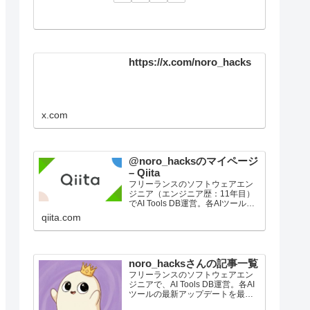
https://x.com/noro_hacks
x.com
@noro_hacksのマイページ
– Qiita
フリーランスのソフトウェアエン
ジニア（エンジニア歴：11年目）
でAI Tools DB運営。各AIツールの
最新アップデートを最速で整理し
qiita.com
て届けています。Zennでは、新機
能やモデル更新の要点、実務目線
の使いどころ、比較メモを短くま
とめていき…
noro_hacksさんの記事一覧
フリーランスのソフトウェアエン
ジニアで、AI Tools DB運営。各AI
ツールの最新アップデートを最速
で整理して届けています。Zennで