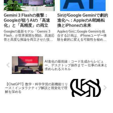
Gemini 3 Flashの衝撃：
SiriがGoogle Geminiで劇的
Googleが狙うAIの「高速
進化へ：AppleのAI戦略転
化」と「高精度」の両立
換とiPhoneの未来
Googleの最新モデル「Gemini 3
AppleがSiriにGoogle Geminiを統
Flash」が世界展開を開始。高速応
合する計画は、iPhoneユーザー体
答と高度な推論を両立させた技術
験を劇的に変える可能性を秘めて
的背景と、日本市場におけるビジ
います。Siriの機能向上、Appleの
ネス活用の展望を徹底解説しま
AI戦略の転換、そして日本市場へ
す。
の影響について、専門ライターが
深掘りします。
AI進化の最前線：コード生成からレビュ
ー、デスクトップ操作まで – 仕事の未来と
求められるスキル
【ChatGPT】数学・科学学習の新機能リリ
ース！インタラクティブ解説と視覚化で理
解を深める