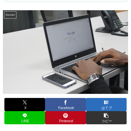
Gemini
X
Facebook
はてブ
LINE
Pinterest
コピー