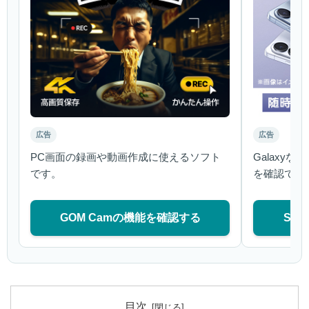
広告
広告
PC画面の録画や動画作成に使えるソフト
Galaxy
です。
を確認でき
GOM Camの機能を確認する
Sa
目次