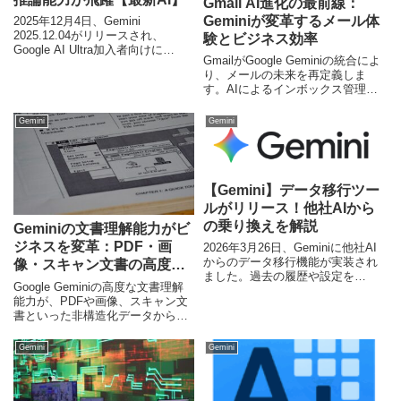
Gmail AI進化の最前線：
Geminiが変革するメール体
2025年12月4日、Gemini
2025.12.04がリリースされ、
験とビジネス効率
Google AI Ultra加入者向けに
GmailがGoogle Geminiの統合によ
「Gemini 3 Deep Think」モードが
り、メールの未来を再定義しま
追加されました。この新機能は、
す。AIによるインボックス管理か
複雑な問題解決におけるAIの推論
らスマートな返信まで、ユーザー
能力を大幅に向上させます。
の生産性を飛躍的に向上させる新
Gemini
Gemini
機能群を徹底解説。日本市場への
影響と活用法にも焦点を当てま
す。
【Gemini】データ移行ツー
ルがリリース！他社AIから
の乗り換えを解説
Geminiの文書理解能力がビ
ジネスを変革：PDF・画
2026年3月26日、Geminiに他社AI
からのデータ移行機能が実装され
像・スキャン文書の高度活
ました。過去の履歴や設定を
用術
Google Geminiの高度な文書理解
Geminiに引き継ぎ、シームレスに
能力が、PDFや画像、スキャン文
利用を開始する方法を解説しま
書といった非構造化データから瞬
す。
時に情報を抽出し、ビジネスの生
産性を劇的に向上させます。日本
Gemini
Gemini
企業における具体的な活用事例と
DX推進への影響を深掘り。