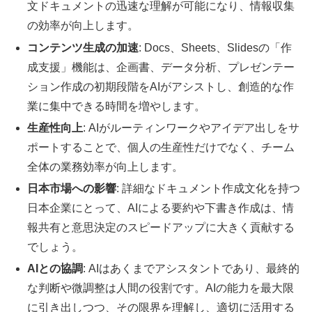
文ドキュメントの迅速な理解が可能になり、情報収集
の効率が向上します。
コンテンツ生成の加速
: Docs、Sheets、Slidesの「作
成支援」機能は、企画書、データ分析、プレゼンテー
ション作成の初期段階をAIがアシストし、創造的な作
業に集中できる時間を増やします。
生産性向上
: AIがルーティンワークやアイデア出しをサ
ポートすることで、個人の生産性だけでなく、チーム
全体の業務効率が向上します。
日本市場への影響
: 詳細なドキュメント作成文化を持つ
日本企業にとって、AIによる要約や下書き作成は、情
報共有と意思決定のスピードアップに大きく貢献する
でしょう。
AIとの協調
: AIはあくまでアシスタントであり、最終的
な判断や微調整は人間の役割です。AIの能力を最大限
に引き出しつつ、その限界を理解し、適切に活用する