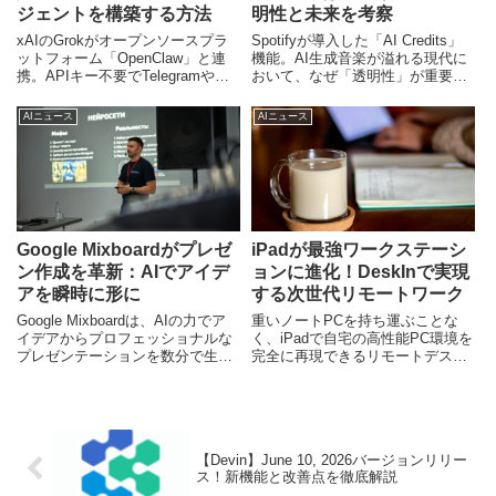
ジェントを構築する方法
明性と未来を考察
xAIのGrokがオープンソースプラ
Spotifyが導入した「AI Credits」
ットフォーム「OpenClaw」と連
機能。AI生成音楽が溢れる現代に
携。APIキー不要でTelegramや
おいて、なぜ「透明性」が重要な
DiscordからGrokを利用可能に。
のか。その背景と音楽業界の未来
AIエージェントの民主化が進む背
を独自の視点で考察します。
AIニュース
AIニュース
景と、ユーザーへのメリットを解
説します。
Google Mixboardがプレゼ
iPadが最強ワークステーシ
ン作成を革新：AIでアイデ
ョンに進化！DeskInで実現
アを瞬時に形に
する次世代リモートワーク
Google Mixboardは、AIの力でア
重いノートPCを持ち運ぶことな
イデアからプロフェッショナルな
く、iPadで自宅の高性能PC環境を
プレゼンテーションを数分で生成
完全に再現できるリモートデスク
する無料ツールです。その革新的
トップ「DeskIn」。4K高画質、低
な機能、日本市場での具体的な活
遅延、AIアシスタントによる革新
用シナリオ、そしてAIがもたらす
的な操作性で、日本のハイブリッ
未来の働き方について、専門ライ
ドワークに新たな可能性をもたら
ターが深掘り解説します。
します。
【Devin】June 10, 2026バージョンリリー
ス！新機能と改善点を徹底解説