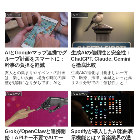
AIニュース
AIニュース
AIとGoogleマップ連携でグ
生成AIの信頼性と安全性：
ループ計画をスマートに：
ChatGPT, Claude, Gemini
幹事の負担を軽減
を徹底比較
友人との集まりやイベントの計画
生成AIの進化は目覚ましい一方
は、楽しい反面、場所や時間の調
で、医療、法律、金融といった高
整が煩雑になりがちです。AIと
リスク分野での「信頼性」と「安
Googleマップを組み合わせた新し
全性」が問われています。
いアプリは、この課題を解決し、
ChatGPT、Claude、Geminiの特性
AIニュース
AIニュース
グループチャットから具体的な計
を比較し、AIの限界と人間の役
画へとスムーズに移行させる画期
割、日本企業が「責任あるAI」を
的なソリューションを提供しま
導入するための戦略を専門ライタ
す。
ーが解説します。
GrokがOpenClawと連携開
Spotifyが導入したAI楽曲表
始：APIキー不要でAIエー
示機能とは？音楽業界の透