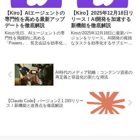
【Kiro】AIエージェントの
【Kiro】2025年12月18日リ
専門性を高める最新アップ
リース！AI開発を加速する
デートを徹底解説
新機能を徹底解説
Kiroが先日、AIエージェントの専
Kiroが2025年12月18日に最新バー
門性を飛躍的に高める
ジョンをリリース。AI開発の複雑
「Powers」、長文会話を効率化す
なタスクを効率化するサブエージ
る「会話要約」、操作性を向上さ
ェントやPlanエージェント、高速
せる「スラッシュコマンド」を導
ファイル検索ツールなどの新機能
入するアップデートを発表しまし
を詳しく紹介します。
た。
AI時代のメディア戦略：コンテンツ資産の
再定義と収益化の新たな潮流
【Claude Code】バージョン2.1.193リリー
ス！新機能と改善点を徹底解説