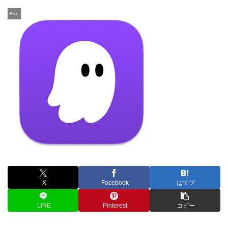
Kiro
X
Facebook
はてブ
LINE
Pinterest
コピー