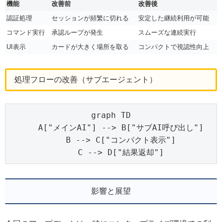
機能
改善前
改善後
認証処理
セッションが頻繁に切れる
安定した継続利用が可能
コマンド実行
承認ループが発生
スムーズな連続実行
UI表示
カードが大きく場所を取る
コンパクトで視認性向上
処理フローの改善（サブエージェント）
graph TD

    A["メインAI"] --> B["サブAI呼び出し"]

    B --> C["コンパクト表示"]

    C --> D["結果返却"]
影響と展望