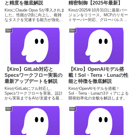
と精度を徹底解説
精密制御【2025年最新】
KiroにClaude Opus 5が導入されま
Kiroが2025年10月31日に最新バー
した。性能が2倍に向上し、複雑
ジョンをリリース。MCPのリモー
なタスクを完遂する能力が強化。
トサーバー対応、グローバルステ
エンジニアの生産性を高める最新
アリングルール、そしてエージェ
アップデートの詳細を解説しま
ントの精密なファイルコンテキス
Kiro
Kiro
す。
ト指定など、AI開発の効率と精度
を飛躍的に向上させる新機能が満
載です。
【Kiro】GitLab対応と
【Kiro】OpenAIモデル搭
Specsワークフロー実装の
載！Sol・Terra・Lunaの性
最新アップデートを解説
能と特徴を徹底解説
KiroがGitLabにフル対応し、
KiroがOpenAIモデルを搭載！
Specsワークフローを実装。設計
Sol・Terra・Lunaの3ティアによる
から実装までをAIが支援する最新
開発効率化の全貌を解説します。
アップデートの詳細を解説しま
す。
Kiro
Kiro