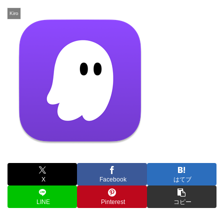
Kiro
X
Facebook
はてブ
LINE
Pinterest
コピー