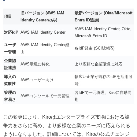
旧バージョン (AWS IAM
最新バージョン (Okta/Microsoft
項目
Identity Centerのみ)
Entra ID追加)
AWS IAM Identity Center, Okta,
対応IdP
AWS IAM Identity Center
Microsoft Entra ID
ユーザ
AWS IAM Identity Center経
各IdP経由 (SCIM対応)
ー管理
由
企業認
AWS環境に特化
より広範な企業環境に対応
証連携
導入の
幅広い企業が既存のIdPを活用可
AWSユーザー向け
柔軟性
能
管理の
各IdPで一元管理、Kiroに自動同
AWSコンソールで一元管理
容易さ
期
この変更により、Kiroはエンタープライズ市場における競
争力をさらに高め、より多様な企業のニーズに応えられる
ようになりました。詳細については、Kiroの公式チェンジ