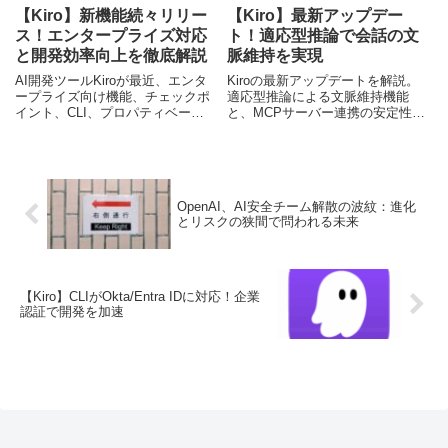
【Kiro】新機能続々リリー
【Kiro】最新アップデー
ス！エンタープライズ対応
ト！適応型推論で会話の文
と開発効率向上を徹底解説
脈維持を実現
AI開発ツールKiroが最近、エンタ
Kiroの最新アップデートを解説。
ープライズ向け機能、チェックポ
適応型推論による文脈維持機能
イント、CLI、プロパティベース
と、MCPサーバー連携の安定性向
テストなどをリリース。開発効率
上について詳しく紹介します。
とチーム連携を強化する最新アッ
プデートを詳しく解説します。
OpenAI、AI安全チーム解散の波紋：進化
とリスクの狭間で問われる未来
【Kiro】CLIがOkta/Entra IDに対応！企業
認証で開発を加速