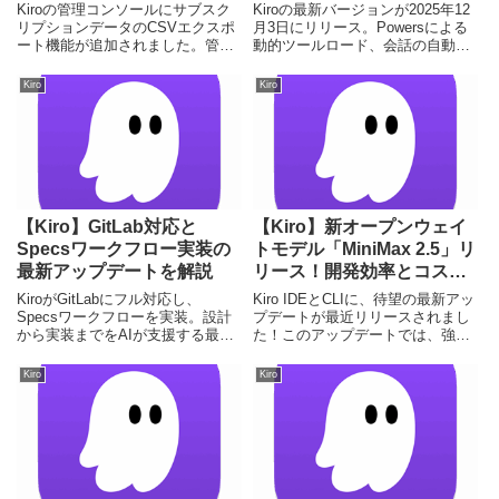
解説
【2025年最新】
Kiroの管理コンソールにサブスク
Kiroの最新バージョンが2025年12
リプションデータのCSVエクスポ
月3日にリリース。Powersによる
ート機能が追加されました。管理
動的ツールロード、会話の自動要
業務の効率化を実現する新機能を
約、スラッシュコマンドでAI開発
徹底解説します。
と利用がさらに進化します。
Kiro
Kiro
【Kiro】GitLab対応と
【Kiro】新オープンウェイ
Specsワークフロー実装の
トモデル「MiniMax 2.5」リ
最新アップデートを解説
リース！開発効率とコスト
を革新
KiroがGitLabにフル対応し、
Kiro IDEとCLIに、待望の最新アッ
Specsワークフローを実装。設計
プデートが最近リリースされまし
から実装までをAIが支援する最新
た！このアップデートでは、強力
アップデートの詳細を解説しま
なオープンウェイトモデル
す。
「MiniMax 2.5」が実験的に導入さ
Kiro
Kiro
れ、開発者の生産性とコスト効率
を劇的に向上させる可能性を秘め
ています。