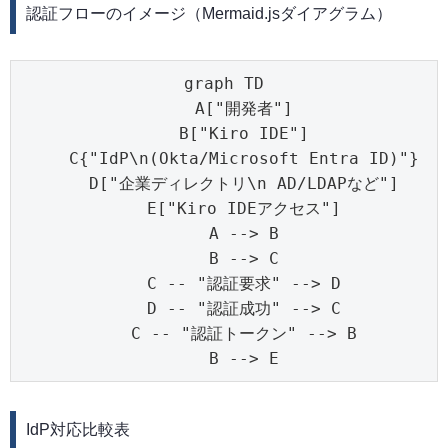
認証フローのイメージ（Mermaid.jsダイアグラム）
graph TD

    A["開発者"]

    B["Kiro IDE"]

    C{"IdP\n(Okta/Microsoft Entra ID)"}

    D["企業ディレクトリ\n AD/LDAPなど"]

    E["Kiro IDEアクセス"]

    A --> B

    B --> C

    C -- "認証要求" --> D

    D -- "認証成功" --> C

    C -- "認証トークン" --> B

    B --> E
IdP対応比較表