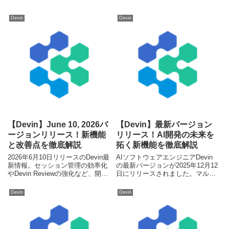
Devin
Devin
【Devin】June 10, 2026バ
【Devin】最新バージョン
ージョンリリース！新機能
リリース！AI開発の未来を
と改善点を徹底解説
拓く新機能を徹底解説
2026年6月10日リリースのDevin最
AIソフトウェアエンジニアDevin
新情報。セッション管理の効率化
の最新バージョンが2025年12月12
やDevin Reviewの強化など、開発
日にリリースされました。マルチ
フローを劇的に変える新機能を解
モーダル理解、リアルタイムデバ
説します。
ッグ、CI/CD連携の強化で開発現
Devin
Devin
場に革命をもたらします。