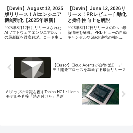
【Devin】August 12, 2025
【Devin】June 12, 2026リ
版リリース！AIエンジニア
リース！PRレビュー自動化
機能強化【2025年最新】
と操作性向上を解説
2025年8月12日にリリースされた
2026年6月12日リリースのDevin最
AIソフトウェアエンジニアDevin
新情報を解説。PRレビューの自動
の最新版を徹底解説。コード生
キャンセルやSlack連携の強化な
成、プロジェクト管理、セキュリ
ど、開発効率を向上させる新機能
ティ機能の進化で開発現場はどう
を詳しく紹介します。
変わるのか？
【Cursor】Cloud Agentsが自律検証・デ
モ！開発プロセスを革新する最新リリース
AIチップの常識を覆すTaalas HC1：Llama
モデルを直接「焼き付けた」革新