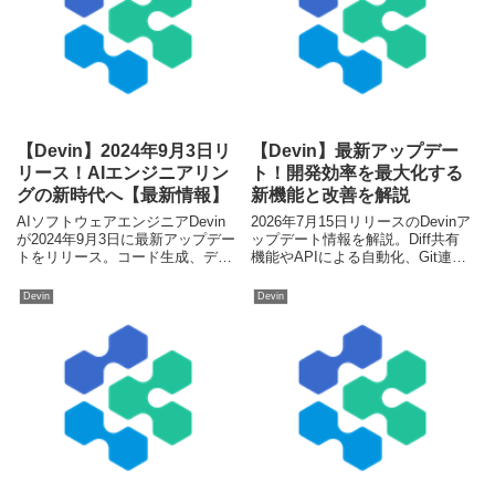
【Devin】2024年9月3日リ
【Devin】最新アップデー
リース！AIエンジニアリン
ト！開発効率を最大化する
グの新時代へ【最新情報】
新機能と改善を解説
AIソフトウェアエンジニアDevin
2026年7月15日リリースのDevinア
が2024年9月3日に最新アップデー
ップデート情報を解説。Diff共有
トをリリース。コード生成、デバ
機能やAPIによる自動化、Git連携
ッグ、多言語対応、チーム開発連
など、開発現場の生産性を劇的に
携が進化し、開発現場に革新をも
向上させる新機能を紹介します。
Devin
Devin
たらします。