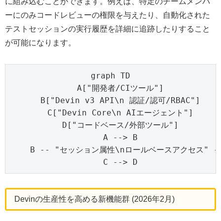
に組み込むことができます。例えば、特定のチームメンバ
ーにのみコードレビューの権限を与えたり、自動化された
テストセッションの実行履歴を詳細に追跡したりすること
が可能になります。
graph TD

    A["開発者/CIツール"]

    B["Devin v3 API\n 認証/認可/RBAC"]

    C["Devin Core\n AIエージェント"]

    D["コードベース/外部ツール"]

    A --> B

    B -- "セッション属性\nロールベースアクセス" -->
    C --> D
Devinの生産性を高める新機能群 (2026年2月)