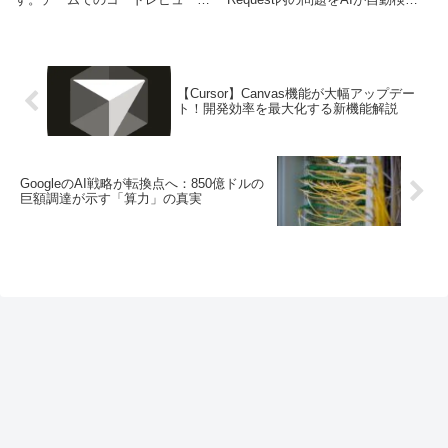
情報共有がよりスムーズになり、
し、クラウドエージェントで修正
開発効率が飛躍的に向上します。
する画期的な機能です。開発効率
とコード品質を飛躍的に向上させ
るこの最新アップデートの詳細
を、初心者からエンジニアまで分
【Cursor】Canvas機能が大幅アップデー
かりやすく解説...
ト！開発効率を最大化する新機能解説
GoogleのAI戦略が転換点へ：850億ドルの
巨額調達が示す「算力」の真実