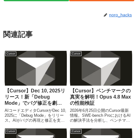
noro_hacks
関連記事
Cursor
Cursor
【Cursor】Dec 10, 2025リ
【Cursor】ベンチマークの
リース！新「Debug
真実を解明！Opus 4.8 Max
Mode」でバグ修正を劇的
の性能検証
に加速
AIコードエディタCursorがDec 10,
2026年6月25日公開のCursor最新
2025に「Debug Mode」をリリー
情報。SWE-bench ProにおけるAI
ス。AIがバグの再現と修正を支援
の解決手法を分析し、ベンチマー
し、開発者の生産性を飛躍的に向
クスコアの裏側に潜む「検索」と
上させます。初心者からエンジニ
「生成」の真実を解説します。
Cursor
Cursor
アまで必見の最新情報です。