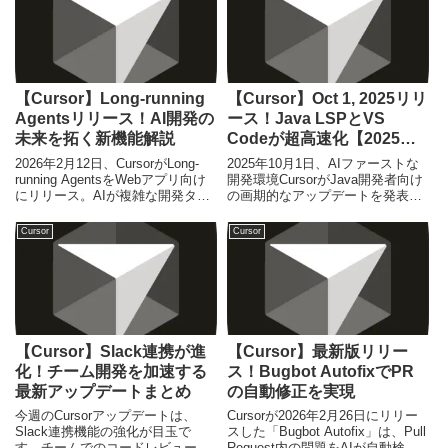
【Cursor】Long-running
【Cursor】Oct 1, 2025リリ
Agentsリリース！AI開発の
ース！Java LSPとVS
未来を拓く新機能解説
Codeが超高速化【2025年
最新】
2026年2月12日、CursorがLong-
2025年10月1日、AIファーストな
running AgentsをWebアプリ向け
開発環境CursorがJava開発者向け
にリリース。AIが複雑な開発タス
の画期的なアップデートを発表。
クを自律的に計画・実行・修正す
Java Language Server Protocol
る新機能で、開発者の生産性を劇
(LSP) とVS Codeエコシステムの
Cursor
Cursor
的に向上させます。
パフォーマンスが大幅に向上し、
大規模プロジェクトでの開発効率
が飛躍的に高まります。
【Cursor】Slack連携が進
【Cursor】最新版リリー
化！チーム開発を加速する
ス！Bugbot AutofixでPR
最新アップデートまとめ
の自動修正を実現
今週のCursorアップデートは、
Cursorが2026年2月26日にリリー
Slack連携機能の強化が目玉で
スした「Bugbot Autofix」は、Pull
す。チームでのコードレビューや
Request内の問題をAIが自動検出