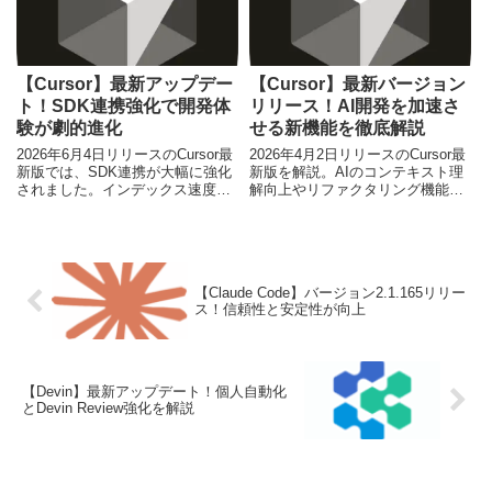
【Cursor】最新アップデー
【Cursor】最新バージョン
ト！SDK連携強化で開発体
リリース！AI開発を加速さ
験が劇的進化
せる新機能を徹底解説
2026年6月4日リリースのCursor最
2026年4月2日リリースのCursor最
新版では、SDK連携が大幅に強化
新版を解説。AIのコンテキスト理
されました。インデックス速度の
解向上やリファクタリング機能の
向上とAIのコンテキスト理解深化
強化により、開発効率が飛躍的に
により、開発体験が劇的に進化し
向上します。
ています。
【Claude Code】バージョン2.1.165リリー
ス！信頼性と安定性が向上
【Devin】最新アップデート！個人自動化
とDevin Review強化を解説