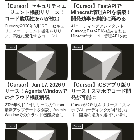
【Cursor】セキュリティエ
【Cursor】FastAPIで
ージェント機能リリース！
Minecraft管理APIを構築！
コード脆弱性をAIが検出
開発効率を劇的に高める秘
訣【2025年最新】
Cursorが2026年3月16日、セキュ
AIコーディングアシスタント
リティエージェント機能をリリー
CursorとFastAPIを組み合わせ、
ス。高速に変化するコードベース
Minecraftサーバー管理APIを効率
の脆弱性をAIが自動で検出し、修
的に構築する方法を解説。開発プ
正する画期的な機能です。初心者
ロセスを劇的に加速させる最新テ
Cursor
Cursor
からエンジニアまで必見のアップ
クニックと活用事例を紹介しま
デート。
す。
【Cursor】Jun 17, 2026リ
【Cursor】iOSアプリ版リ
リース！Agents Windowで
リース！スマホでコード開
のクラウド機能解説
発が可能に
2026年6月17日リリースのCursor
CursorがiOS版をリリース！スマ
最新アップデートを解説。Agents
ホでAIコーディングが可能にな
Windowでのクラウド機能統合によ
り、開発の場所を選ばない新しい
り、開発効率が飛躍的に向上しま
ワークスタイルが実現します。機
した。
能詳細とメリットを解説。
Cursor
Cursor