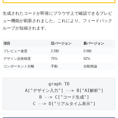
生成されたコードが即座にブラウザ上で確認できるプレビ
ュー機能が刷新されました。これにより、フィードバック
ループが短縮されます。
項目
旧バージョン
新バージョン
プレビュー速度
2.5秒
0.8秒
デザイン反映精度
75%
92%
コンポーネント分離
手動
自動推論
graph TD

    A["デザイン入力"] --> B["AI解析"]

    B --> C["コード生成"]

    C --> D["リアルタイム表示"]