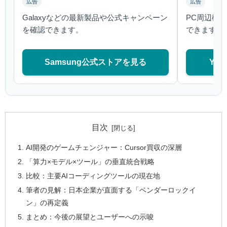
広告
広告
Galaxyなどの最新製品や公式キャンペーン
PC周辺機
を確認できます。
できます。
Samsung公式ストアを見る
Ya
目次
AI開発のゲームチェンジャー：Cursor買収の深層
「算力×モデル×ツール」の垂直統合戦略
比較：主要AIコーディングツールの現在地
筆者の見解：日本企業が直面する「ベンダーロックイ
ン」の再定義
まとめ：今後の展望とユーザーへの示唆