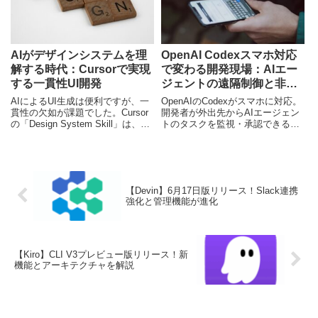
AIがデザインシステムを理
OpenAI Codexスマホ対応
解する時代：Cursorで実現
で変わる開発現場：AIエー
する一貫性UI開発
ジェントの遠隔制御と非同
期ワークフロー
AIによるUI生成は便利ですが、一
OpenAIのCodexがスマホに対応。
貫性の欠如が課題でした。Cursor
開発者が外出先からAIエージェン
の「Design System Skill」は、AI
トのタスクを監視・承認できる
にデザインルールを学習させ、こ
「非同期開発」の未来を、独自の
の問題を解決します。本記事で
視点で解説します。
は、その仕組みと日本の開発現場
への影響を深掘りします。
【Devin】6月17日版リリース！Slack連携
強化と管理機能が進化
【Kiro】CLI V3プレビュー版リリース！新
機能とアーキテクチャを解説