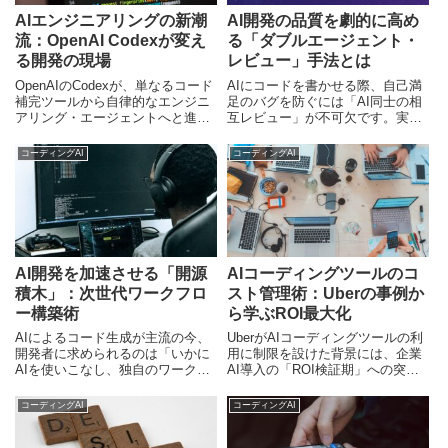
AIエンジニアリングの新潮
AI開発の品質を劇的に高め
流：OpenAI Codexが変え
る「ダブルエージェント・
る開発の現場
レビュー」手法とは
OpenAIのCodexが、単なるコード
AIにコードを書かせる際、自己満
補完ツールから自律的なエンジニ
足のバグを防ぐには「AI同士の相
アリング・エージェントへと進
互レビュー」が不可欠です。実行
化。最新の技術動向と、開発現場
と監督を分離するダブルエージェ
にもたらす変化を独自視点で解説
ント手法の仕組みと、その技術的
コーディングAI
コーディングAI
します。
背景を解説します。
AI開発を加速させる「開源
AIコーディングツールのコ
積木」：次世代ワークフロ
スト管理術：Uberの事例か
ー構築術
ら学ぶROI最大化
AIによるコード生成が主流の今、
UberがAIコーディングツールの利
開発者に求められるのは「いかに
用に制限を設けた背景には、企業
AIを使いこなし、独自のワークフ
AI導入の「ROI検証期」への突入
ローを構築するか」です。設計か
がある。AI活用をコスト面から再
らバックエンドまで、開発の質を
定義し、持続可能な開発環境を構
コーディングAI
コーディングAI
劇的に変える5つのオープンソー
築するための戦略を解説する。
スツールを解説します。