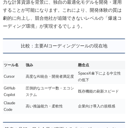
力な計算資源を背景に、独自の最適化モデルを開発・運用
することが可能になります。これにより、開発体験の質は
劇的に向上し、競合他社が追随できないレベルの「爆速コ
ーディング環境」が実現するでしょう。
比較：主要AIコーディングツールの現在地
ツール名
強み
懸念点
SpaceX傘下による中立性
Cursor
高度なAI統合・開発者満足度
の低下
GitHub
圧倒的なユーザー数・エコシ
既存機能の刷新スピード
Copilot
ステム
Claude
高い推論能力・柔軟性
企業向け導入の規模感
Code