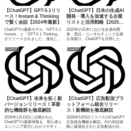
【ChatGPT】GPT-5.1リリ
【ChatGPT】日本の生成AI
ース！Instant & Thinking
開発・導入を加速する企業
で賢く会話【2024年最新】
リストと活用戦略【2025年
最新】
ChatGPTの最新モデル「GPT-5.1
2025年の日本における生成AI開
Instant」と「GPT-5.1 Thinking」
発・受託・コンサルティング企業
がリリースされました。進化した
を深掘り。ChatGPTを活用した具
推論能力と会話能力で、ユーザー
体的なソリューションや導入戦
体験が大きく向上します。
略、初心者からエンジニアまで役
ChatGPT
ChatGPT
立つ情報を解説します。
【ChatGPT】未来を拓く新
【ChatGPT】広告配信プラ
バージョンリリース！革新
ットフォーム統合リリー
的な機能群を徹底解説
ス！新機能を徹底解説
2026年1月13日に公開された
2026年5月5日リリースのChatGPT
ChatGPTの最新情報を、初心者と
広告統合機能を解説。AIの対話体
エンジニア双方にわかりやすく解
験に最適化された広告配信の仕組