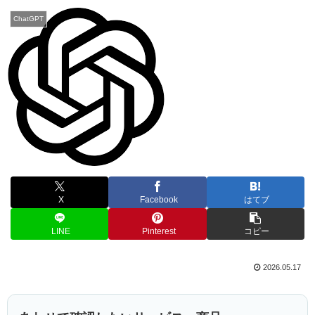
ChatGPT
X
Facebook
はてブ
LINE
Pinterest
コピー
2026.05.17