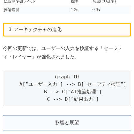
法規制準拠レベル
標準
高度(EU基準)
推論速度
1.2s
0.9s
3. アーキテクチャの進化
今回の更新では、ユーザーの入力を検証する「セーフテ
ィ・レイヤー」が強化されました。
graph TD

    A["ユーザー入力"] --> B["セーフティ検証"]

    B --> C["AI推論処理"]

    C --> D["結果出力"]
影響と展望