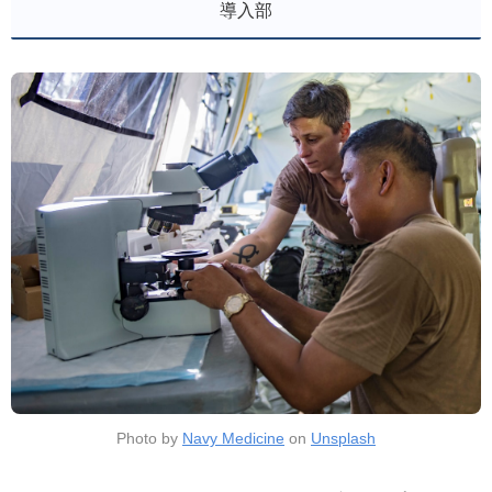
導入部
Photo by
Navy Medicine
on
Unsplash