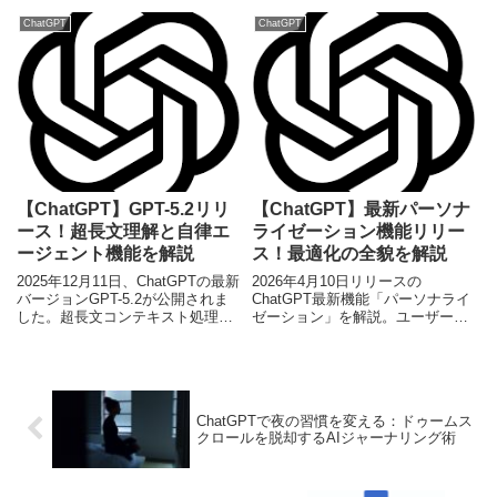
説。新機能の概要から技術的詳
みと、その技術的背景を初心者か
細、具体的な活用例まで網羅し、
らエンジニアまでわかりやすく紹
ChatGPT
ChatGPT
AIの未来を展望します。
介します。
【ChatGPT】GPT-5.2リリ
【ChatGPT】最新パーソナ
ース！超長文理解と自律エ
ライゼーション機能リリー
ージェント機能を解説
ス！最適化の全貌を解説
2025年12月11日、ChatGPTの最新
2026年4月10日リリースの
バージョンGPT-5.2が公開されま
ChatGPT最新機能「パーソナライ
した。超長文コンテキスト処理、
ゼーション」を解説。ユーザーの
マルチモーダル推論、自律エージ
好みを学習し、対話の質を向上さ
ェント機能が大幅に進化し、AIの
せる仕組みとメリットを網羅的に
可能性を広げます。
紹介します。
ChatGPTで夜の習慣を変える：ドゥームス
クロールを脱却するAIジャーナリング術