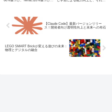
80%値下げ、Terraの20%値下げ、
し学習による能力向上と、それが
Solの高速モード導入により、AIの
私たちの生活やビジネスにどう影
価格性能比を大きく革新しまし
響するかを解説。
た。本記事では、その詳細と活用
例を初心者・エンジニア双方にわ
かりやすく解説します。
【Claude Code】最新バージョンリリー
ス！開発者向け透明性向上と未来への布石
LEGO SMART Brickが変える遊びの未来：
物理とデジタルの融合