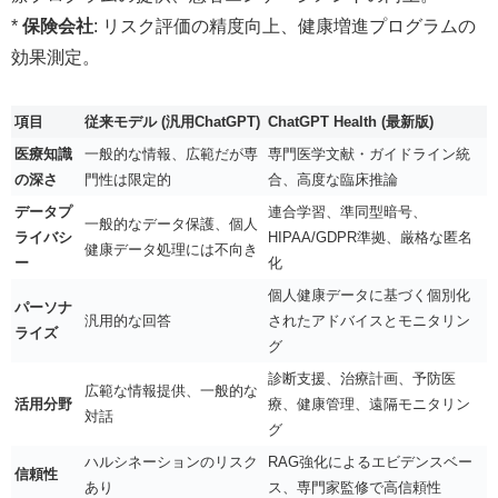
*
保険会社
: リスク評価の精度向上、健康増進プログラムの
効果測定。
項目
従来モデル (汎用ChatGPT)
ChatGPT Health (最新版)
医療知識
一般的な情報、広範だが専
専門医学文献・ガイドライン統
の深さ
門性は限定的
合、高度な臨床推論
データプ
連合学習、準同型暗号、
一般的なデータ保護、個人
ライバシ
HIPAA/GDPR準拠、厳格な匿名
健康データ処理には不向き
ー
化
個人健康データに基づく個別化
パーソナ
汎用的な回答
されたアドバイスとモニタリン
ライズ
グ
診断支援、治療計画、予防医
広範な情報提供、一般的な
活用分野
療、健康管理、遠隔モニタリン
対話
グ
ハルシネーションのリスク
RAG強化によるエビデンスベー
信頼性
あり
ス、専門家監修で高信頼性