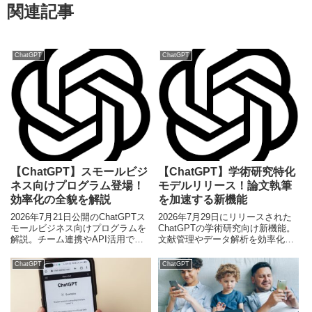
関連記事
ChatGPT
ChatGPT
【ChatGPT】スモールビジ
【ChatGPT】学術研究特化
ネス向けプログラム登場！
モデルリリース！論文執筆
効率化の全貌を解説
を加速する新機能
2026年7月21日公開のChatGPTス
2026年7月29日にリリースされた
モールビジネス向けプログラムを
ChatGPTの学術研究向け新機能。
解説。チーム連携やAPI活用で中
文献管理やデータ解析を効率化
小企業の業務効率を最大化する新
し、研究者の生産性を高める最新
機能の全貌をお届けします。
アップデートを徹底解説します。
ChatGPT
ChatGPT