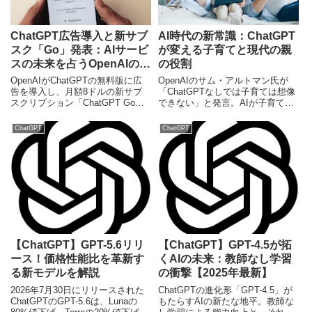
ChatGPT広告導入と新サブ
AI時代の新常識：ChatGPT
スク「Go」発表：AIサービ
が変える子育てと現代の親
スの未来を占うOpenAIの戦
の役割
略
OpenAIがChatGPTの無料版に広
OpenAIのサム・アルトマン氏が
告を導入し、月額8ドルの新サブ
「ChatGPTなしでは子育ては想像
スクリプション「ChatGPT Go」
できない」と発言。AIが子育てに
を発表。AIサービスの持続可能性
もたらす変革、メリットと課題、
と収益化戦略の転換点となるこの
そして日本市場における可能性と
ChatGPT
ChatGPT
動きが、ユーザー体験や業界全体
今後の展望を専門ライターが解説
に与える影響を深掘りします。
します。
【ChatGPT】GPT-5.6リリ
【ChatGPT】GPT-4.5が拓
ース！価格性能比を革新す
くAIの未来：教師なし学習
る新モデルを解説
の衝撃【2025年最新】
2026年7月30日にリリースされた
ChatGPTの進化形「GPT-4.5」が
ChatGPTのGPT-5.6は、Lunaの
もたらすAIの新たな地平。教師な