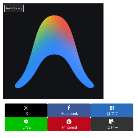
Anti Gravity
X
Facebook
はてブ
LINE
Pinterest
コピー