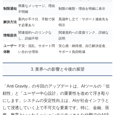
簡素なメッセージ、理由
制限通知
制限の種類・理由を明確に表示
不明確
案内が不十分、手動で探
異議申し立て・サポート連絡先を
解決方法
す必要あり
明示
関連規約へのリンクな
関連規約への直接リンク、詳細な
情報提供
し、詳細不明
説明
ユーザー
不安・混乱、サポート問
安心感・納得感、自己解決促進、
体験
い合わせ増加
サポート負担軽減
3. 業界への影響と今後の展望
「Anti Gravity」の今回のアップデートは、AIツールの「信
頼性」と「ユーザー中心設計」の重要性を改めて浮き彫り
にします。システムの安定性向上は、AIが社会インフラと
して浸透していく上で不可欠な要素です。特に、金融、医
療、教育といったミッションクリティカルな分野でのAI活