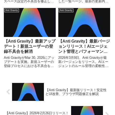
スペース設定の不具合を修正し、
した一覧ページ。最新の更新内容
開発環境の安定性を大幅に改善し
から過去の変更履歴まで、Anti
ました。
Gravityの進化をまとめて確認でき
Anti Gravity
Anti Gravity
ます。
【Anti Gravity】最新アップ
【Anti Gravity】最新バージ
デート！新規ユーザーの登
ョンリリース！AIエージェ
録不具合を解消
ント管理とパフォーマンス
強化を解説
Anti GravityがMar 30, 2026にアッ
2026年3月9日、Anti Gravityが最
プデートを実施。新規ユーザーの
新バージョンをリリース。AIエー
登録プロセスにおける不具合を修
ジェントのルール管理の柔軟性向
正し、安定した利用環境を提供し
上、会話パフォーマンスの劇的改
ます。
善、トークン管理の精度向上な
ど、多岐にわたるアップデートを
徹底解説します。
【Anti Gravity】最新版リリース！安定性
とUI改善、ブラウザ問題修正を解説
【Anti Gravity】2026年2月26日リリース！