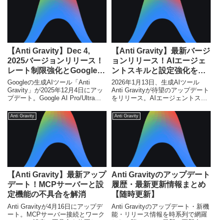
【Anti Gravity】Dec 4,
【Anti Gravity】最新バージ
2025バージョンリリース！
ョンリリース！AIエージェ
レート制限強化とGoogle
ントスキルと設定強化を解
One連携【2025
説
Googleの生成AIツール「Anti
2026年1月13日、生成AIツール
Gravity」が2025年12月4日にアッ
Anti Gravityが待望のアップデート
プデート。Google AI Pro/Ultra向
をリリース。AIエージェントスキ
けレート制限の強化とGoogle One
ル導入、タブモデル刷新、会話設
連携で、ユーザー体験が向上しま
定強化など、その全貌を初心者・
Anti Gravity
Anti Gravity
す。
エンジニア向けに解説します。
【Anti Gravity】最新アップ
Anti Gravityのアップデート
デート！MCPサーバーと設
履歴・最新更新情報まとめ
定機能の不具合を解消
【随時更新】
Anti Gravityが4月16日にアップデ
Anti Gravityのアップデート・新機
ート。MCPサーバー接続とワーク
能・リリース情報を時系列で網羅