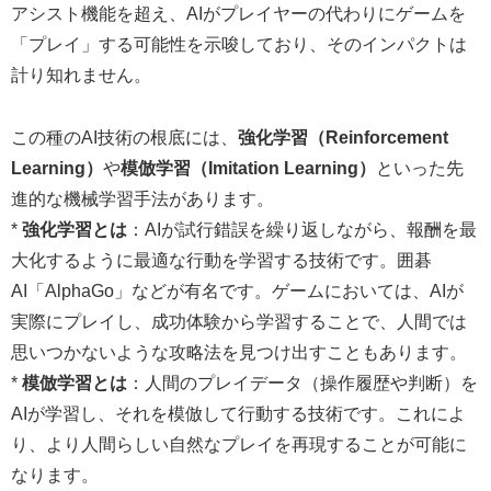
アシスト機能を超え、AIがプレイヤーの代わりにゲームを
「プレイ」する可能性を示唆しており、そのインパクトは
計り知れません。
この種のAI技術の根底には、
強化学習（Reinforcement
Learning）
や
模倣学習（Imitation Learning）
といった先
進的な機械学習手法があります。
*
強化学習とは
：AIが試行錯誤を繰り返しながら、報酬を最
大化するように最適な行動を学習する技術です。囲碁
AI「AlphaGo」などが有名です。ゲームにおいては、AIが
実際にプレイし、成功体験から学習することで、人間では
思いつかないような攻略法を見つけ出すこともあります。
*
模倣学習とは
：人間のプレイデータ（操作履歴や判断）を
AIが学習し、それを模倣して行動する技術です。これによ
り、より人間らしい自然なプレイを再現することが可能に
なります。