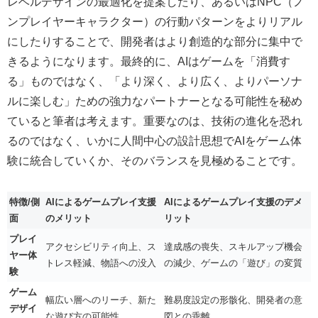
レベルデザインの最適化を提案したり、あるいはNPC（ノ
ンプレイヤーキャラクター）の行動パターンをよりリアル
にしたりすることで、開発者はより創造的な部分に集中で
きるようになります。最終的に、AIはゲームを「消費す
る」ものではなく、「より深く、より広く、よりパーソナ
ルに楽しむ」ための強力なパートナーとなる可能性を秘め
ていると筆者は考えます。重要なのは、技術の進化を恐れ
るのではなく、いかに人間中心の設計思想でAIをゲーム体
験に統合していくか、そのバランスを見極めることです。
特徴/側
AIによるゲームプレイ支援
AIによるゲームプレイ支援のデメ
面
のメリット
リット
プレイ
アクセシビリティ向上、ス
達成感の喪失、スキルアップ機会
ヤー体
トレス軽減、物語への没入
の減少、ゲームの「遊び」の変質
験
ゲーム
幅広い層へのリーチ、新た
難易度設定の形骸化、開発者の意
デザイ
な遊び方の可能性
図との乖離