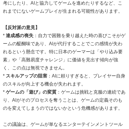
考にしたり、AIと協力してゲームを進めたりするなど、こ
れまでにないゲームプレイが生まれる可能性があります。
【反対派の意見】
*
達成感の喪失
：自力で困難を乗り越えた時の喜びこそがゲ
ームの醍醐味であり、AIが代行することでこの感情が失わ
れるという懸念です。特に日本のゲーマーは「やり込み要
素」や「高難易度チャレンジ」に価値を見出す傾向が強
く、この点は無視できません。
*
スキルアップの阻害
：AIに頼りすぎると、プレイヤー自身
のスキルが向上する機会が失われます。
*
ゲームの「遊び」の変質
：ゲームは挑戦と克服の連続であ
り、AIがそのプロセスを奪うことは、ゲームの定義そのも
のを変えてしまうのではないかという危機感があります。
この議論は、ゲームが単なるエンターテインメントツール