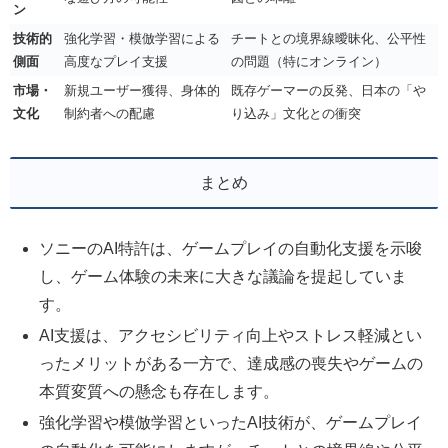
ン
技術的
強化学習・模倣学習による
チートとの境界線曖昧化、公平性
側面
高度なプレイ支援
の問題（特にオンライン）
市場・
新規ユーザー獲得、身体的
既存ゲーマーの反発、日本の「や
文化
制約者への配慮
り込み」文化との衝突
まとめ
ソニーのAI特許は、ゲームプレイの自動化支援を示唆
し、ゲーム体験の未来に大きな議論を提起していま
す。
AI支援は、アクセシビリティ向上やストレス軽減とい
ったメリットがある一方で、達成感の喪失やゲームの
本質変質への懸念も存在します。
強化学習や模倣学習といったAI技術が、ゲームプレイ