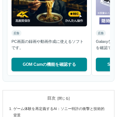
広告
広告
PC画面の録画や動画作成に使えるソフト
Galaxy
です。
を確認でき
GOM Camの機能を確認する
Sa
目次
ゲーム体験を再定義するAI：ソニー特許の衝撃と技術的
背景