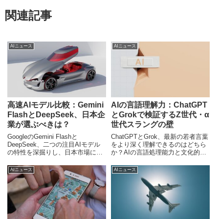
関連記事
AIニュース
AIニュース
高速AIモデル比較：Gemini
AIの言語理解力：ChatGPT
FlashとDeepSeek、日本企
とGrokで検証するZ世代・α
業が選ぶべきは？
世代スラングの壁
GoogleのGemini Flashと
ChatGPTとGrok、最新の若者言葉
DeepSeek、二つの注目AIモデル
をより深く理解できるのはどちら
の特性を深掘りし、日本市場にお
か？AIの言語処理能力と文化的な
ける潜在的価値と活用法を多角的
文脈理解の限界について、専門的
に分析。高速・軽量AIモデルがビ
な視点から独自に分析・考察しま
AIニュース
AIニュース
ジネスにもたらす変革を解説しま
す。
す。