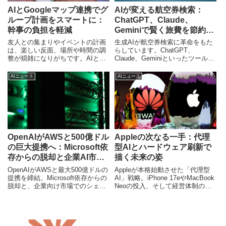
AIとGoogleマップ連携でグ
AIが変える航空券検索：
ループ計画をスマートに：
ChatGPT、Claude、
幹事の負担を軽減
Geminiで賢く旅費を節約す
る新常識
友人との集まりやイベントの計画
生成AIが航空券検索に革命をもた
は、楽しい反面、場所や時間の調
らしています。ChatGPT、
整が煩雑になりがちです。AIと
Claude、Geminiといったツール
Googleマップを組み合わせた新し
が、従来の比較サイトを超えるパ
いアプリは、この課題を解決し、
ーソナライズされたフライトプラ
AIニュース
AIニュース
グループチャットから具体的な計
ンを提案。本記事では、AIがなぜ
画へとスムーズに移行させる画期
旅費探索に有効なのか、主要ツー
的なソリューションを提供しま
ルの比較、日本市場への影響、そ
す。
して未来の旅行計画について専門
ライターが深掘りします。
OpenAIがAWSと500億ドル
Appleの次なる一手：代理
の巨大提携へ：Microsoft依
型AIとハードウェア刷新で
存からの脱却と企業AI市場
描く未来の姿
の行方
OpenAIがAWSと最大500億ドルの
Appleが本格始動させた「代理型
提携を締結。Microsoft依存からの
AI」戦略。iPhone 17eやMacBook
脱却と、企業向け市場でのシェア
Neoの投入、そして経営体制の刷
拡大を目指す戦略の裏側を独自分
新が意味する、テクノロジー業界
析します。
の新たな地平を徹底分析します。