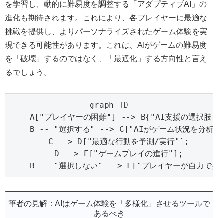
を学習し、動的に難易度を調整する「アダプティブAI」の
進化も期待されます。これにより、各プレイヤーに最適な
挑戦を提供し、よりパーソナライズされたゲーム体験を実
現できる可能性があります。これは、AIがゲームの難易度
を「破壊」するのではなく、「最適化」する方向性と言え
るでしょう。
graph TD

    A["プレイヤーの困難"] --> B{"AI支援の選択肢"}
    B -- "選択する" --> C["AIがゲーム状況を分析"]
    C --> D["最適な行動を予測/実行"];

    D --> E["ゲームプレイの進行"];

    B -- "選択しない" --> F["プレイヤーが自力で挑
筆者の見解：AIはゲーム体験を「多様化」させるツールで
あるべき