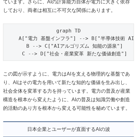
ています。さらに、AIの計算能力自体が電力に大きく依存
しており、両者は相互に不可欠な関係にあります。
graph TD

    A["電力 基盤インフラ"] --> B["半導体技術 AI
    B --> C["AIアルゴリズム 知能の源泉"]

    C --> D["社会・産業変革 新たな価値創造"]
この図が示すように、電力はAIを支える物理的な基盤であ
り、AIはその電力を用いて新たな知的な価値を生み出し、
社会全体を変革する力を持っています。電力の普及が産業
構造を根本から変えたように、AIの普及は知識労働や創造
的活動のあり方を根本から変える可能性を秘めています。
日本企業とユーザーが直面するAIの波