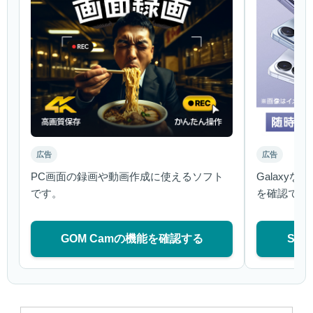
広告
広告
PC画面の録画や動画作成に使えるソフト
Galaxy
です。
を確認でき
GOM Camの機能を確認する
Sa