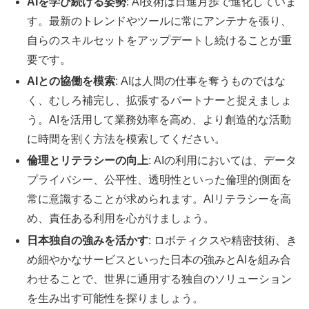
AIを学び続ける姿勢
: AI技術は日進月歩で進化していま
す。最新のトレンドやツールに常にアンテナを張り、
自らのスキルセットをアップデートし続けることが重
要です。
AIとの協働を模索
: AIは人間の仕事を奪うものではな
く、むしろ補完し、拡張するパートナーと捉えましょ
う。AIを活用して業務効率を高め、より創造的な活動
に時間を割く方法を模索してください。
倫理とリテラシーの向上
: AIの利用においては、データ
プライバシー、公平性、透明性といった倫理的側面を
常に意識することが求められます。AIリテラシーを高
め、責任ある利用を心がけましょう。
日本独自の強みを活かす
: ロボティクスや精密技術、き
め細やかなサービスといった日本の強みとAIを組み合
わせることで、世界に通用する独自のソリューション
を生み出す可能性を探りましょう。