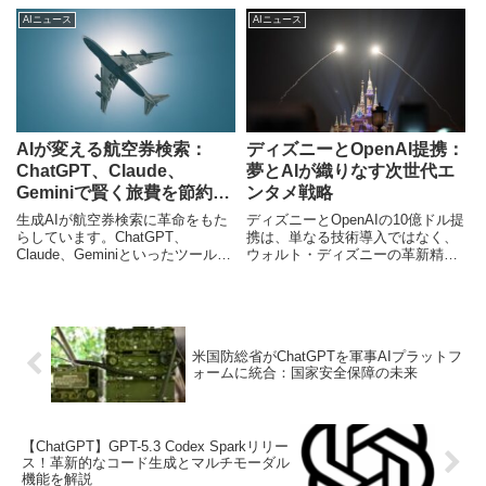
深掘りと、日本のモビリティ社会
う変えるのか。専門家が今後の展
AIニュース
AIニュース
への影響を解説します。
望を独自分析します。
AIが変える航空券検索：
ディズニーとOpenAI提携：
ChatGPT、Claude、
夢とAIが織りなす次世代エ
Geminiで賢く旅費を節約す
ンタメ戦略
る新常識
生成AIが航空券検索に革命をもた
ディズニーとOpenAIの10億ドル提
らしています。ChatGPT、
携は、単なる技術導入ではなく、
Claude、Geminiといったツール
ウォルト・ディズニーの革新精神
が、従来の比較サイトを超えるパ
を受け継ぐ戦略的動きです。本記
ーソナライズされたフライトプラ
事では、この提携がエンターテイ
ンを提案。本記事では、AIがなぜ
メント業界にもたらす可能性、AI
旅費探索に有効なのか、主要ツー
ガバナンスの重要性、そして日本
ルの比較、日本市場への影響、そ
市場への示唆を深掘りします。
米国防総省がChatGPTを軍事AIプラットフ
して未来の旅行計画について専門
ォームに統合：国家安全保障の未来
ライターが深掘りします。
【ChatGPT】GPT-5.3 Codex Sparkリリー
ス！革新的なコード生成とマルチモーダル
機能を解説