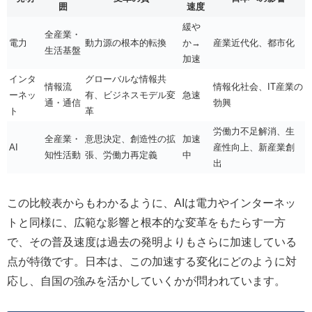
囲
速度
緩や
全産業・
電力
動力源の根本的転換
か→
産業近代化、都市化
生活基盤
加速
インタ
グローバルな情報共
情報流
情報化社会、IT産業の
ーネッ
有、ビジネスモデル変
急速
通・通信
勃興
ト
革
労働力不足解消、生
全産業・
意思決定、創造性の拡
加速
AI
産性向上、新産業創
知性活動
張、労働力再定義
中
出
この比較表からもわかるように、AIは電力やインターネッ
トと同様に、広範な影響と根本的な変革をもたらす一方
で、その普及速度は過去の発明よりもさらに加速している
点が特徴です。日本は、この加速する変化にどのように対
応し、自国の強みを活かしていくかが問われています。