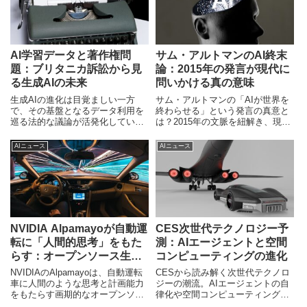
AI学習データと著作権問
サム・アルトマンのAI終末
題：ブリタニカ訴訟から見
論：2015年の発言が現代に
る生成AIの未来
問いかける真の意味
生成AIの進化は目覚ましい一方
サム・アルトマンの「AIが世界を
で、その基盤となるデータ利用を
終わらせる」という発言の真意と
巡る法的な議論が活発化していま
は？2015年の文脈を紐解き、現代
す。特に著作権侵害の訴訟は、AI
のAI社会で私たちが持つべき視点
開発の未来を左右する重要な局面
を解説します。
AIニュース
AIニュース
を迎えており、ブリタニカの
OpenAI提訴はその象徴です。
NVIDIA Alpamayoが自動運
CES次世代テクノロジー予
転に「人間的思考」をもた
測：AIエージェントと空間
らす：オープンソース生成
コンピューティングの進化
AIがL4実現を加速
NVIDIAのAlpamayoは、自動運転
CESから読み解く次世代テクノロ
車に人間のような思考と計画能力
ジーの潮流。AIエージェントの自
をもたらす画期的なオープンソー
律化や空間コンピューティング
ス生成AIモデルです。その技術的
が、私たちの生活とビジネスをど