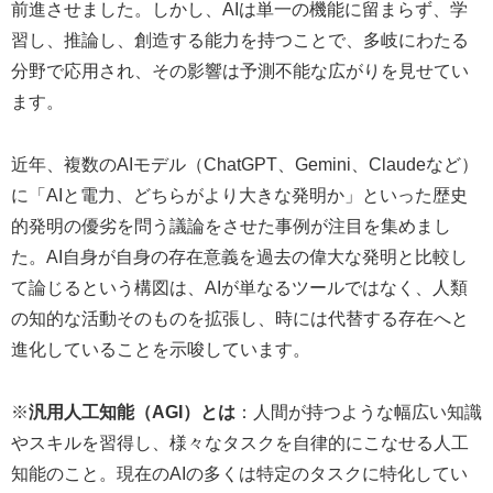
前進させました。しかし、AIは単一の機能に留まらず、学
習し、推論し、創造する能力を持つことで、多岐にわたる
分野で応用され、その影響は予測不能な広がりを見せてい
ます。
近年、複数のAIモデル（ChatGPT、Gemini、Claudeなど）
に「AIと電力、どちらがより大きな発明か」といった歴史
的発明の優劣を問う議論をさせた事例が注目を集めまし
た。AI自身が自身の存在意義を過去の偉大な発明と比較し
て論じるという構図は、AIが単なるツールではなく、人類
の知的な活動そのものを拡張し、時には代替する存在へと
進化していることを示唆しています。
※
汎用人工知能（AGI）とは
：人間が持つような幅広い知識
やスキルを習得し、様々なタスクを自律的にこなせる人工
知能のこと。現在のAIの多くは特定のタスクに特化してい