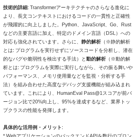
技術的詳細
: Transformerアーキテクチャのさらなる進化に
より、長文コンテキストにおけるコードの一貫性と正確性
が飛躍的に向上しました。Python、JavaScript、Go、Rust
などの主要言語に加え、特定のドメイン言語（DSL）への
対応も強化されています。さらに、
静的解析
（※静的解析
とは: プログラムを実行せずにソースコードを分析し、潜在
的なバグや脆弱性を検出する手法）と
動的解析
（※動的解
析とは: プログラムを実際に実行しながら、その振る舞いや
パフォーマンス、メモリ使用量などを監視・分析する手
法）を組み合わせた高度なデバッグ支援機能が組み込まれ
ています。これにより、HumanEval Pass@1スコアが前バ
ージョン比で20%向上し、95%を達成するなど、業界トッ
プクラスの性能を発揮します。
具体的な活用例・メリット
:
* WebアプリケーションのバックエンドAPIを数行のプロン