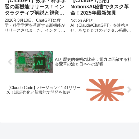
【ChatGPT】数学・科学学
【ChatGPT活用】
習の新機能リリース！イン
Notion×AI秘書でタスク革
タラクティブ解説と視覚化
命！2025年最新知見
で理解を深める
2026年3月10日、ChatGPTに数
Notion APIと
学・科学学習を革新する新機能が
AI（Claude/ChatGPT）を連携さ
リリースされました。インタラク
せ、あなただけのデジタル秘書を
ティブな問題解決と動的な視覚化
構築する方法を解説。日々のタス
で、学習体験が劇的に向上しま
ク管理を自動化し、生産性を飛躍
す。
的に向上させるための具体的な知
見と活用例を紹介します。
AIと歴史的発明の比較：電力に匹敵する社
会変革の波と日本への影響
【Claude Code】バージョン2.1.41リリー
ス！認証強化と新機能で開発を加速