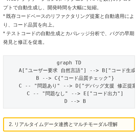
プトで自動生成し、開発時間を大幅に短縮。
* 既存コードベースのリファクタリング提案と自動適用によ
り、コード品質を向上。
* テストコードの自動生成とカバレッジ分析で、バグの早期
発見と修正を促進。
graph TD

    A["ユーザー要求 自然言語"] --> B["コード生成 GP
    B --> C{"コード品質チェック"}

    C -- "問題あり" --> D["デバッグ支援 修正提案"
    C -- "問題なし" --> E["コード出力"]

    D --> B
2. リアルタイムデータ連携とマルチモーダル理解