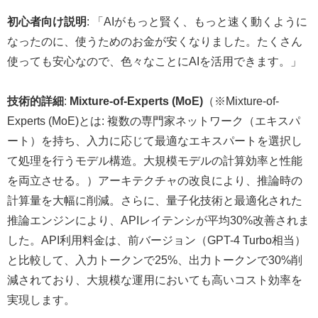
初心者向け説明
: 「AIがもっと賢く、もっと速く動くように
なったのに、使うためのお金が安くなりました。たくさん
使っても安心なので、色々なことにAIを活用できます。」
技術的詳細
:
Mixture-of-Experts (MoE)
（※Mixture-of-
Experts (MoE)とは: 複数の専門家ネットワーク（エキスパ
ート）を持ち、入力に応じて最適なエキスパートを選択し
て処理を行うモデル構造。大規模モデルの計算効率と性能
を両立させる。）アーキテクチャの改良により、推論時の
計算量を大幅に削減。さらに、量子化技術と最適化された
推論エンジンにより、APIレイテンシが平均30%改善されま
した。API利用料金は、前バージョン（GPT-4 Turbo相当）
と比較して、入力トークンで25%、出力トークンで30%削
減されており、大規模な運用においても高いコスト効率を
実現します。