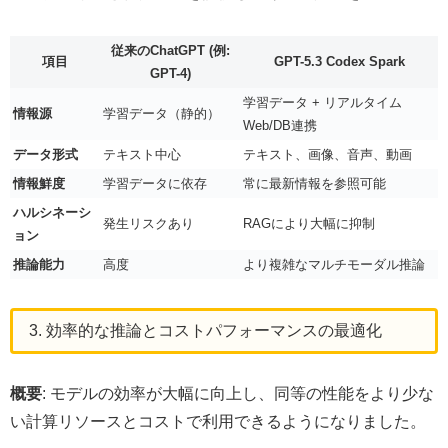
従来のChatGPT (例:
項目
GPT-5.3 Codex Spark
GPT-4)
学習データ + リアルタイム
情報源
学習データ（静的）
Web/DB連携
データ形式
テキスト中心
テキスト、画像、音声、動画
情報鮮度
学習データに依存
常に最新情報を参照可能
ハルシネーシ
発生リスクあり
RAGにより大幅に抑制
ョン
推論能力
高度
より複雑なマルチモーダル推論
3. 効率的な推論とコストパフォーマンスの最適化
概要
: モデルの効率が大幅に向上し、同等の性能をより少な
い計算リソースとコストで利用できるようになりました。