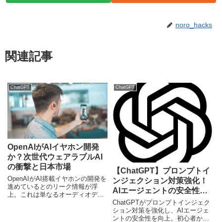
noro_hacks
関連記事
ChatGPT
ChatGPT
OpenAIがAIイヤホン開発
か？次世代ウェアラブルAI
の衝撃と日本市場
【ChatGPT】プロンプトイ
OpenAIがAI搭載イヤホンの開発を
ンジェクション対策強化！
進めているとのリーク情報が浮
AIエージェントの安全性を
上。これは単なるオーディオデバ
解説
ChatGPTがプロンプトインジェク
イスの進化に留まらず、私たちの
ション対策を強化し、AIエージェ
情報との関わり方、コミュニケー
ントの安全性を向上。初心者から
ションのあり方を根本から変える