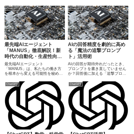
エンジニアまで役立つ最新情報と
可能性を秘めています。次世代ウ
活用法を解説します。
ェアラブルAIデバイスの全貌と日
ChatGPT
ChatGPT
本市場への影響を解説。
最先端AIエージェント
AIの回答精度を劇的に高め
「MANUS」徹底解説！新
る「魔法の追撃プロンプ
時代の自動化・生産性向上
ト」活用術
【2025年最新】
最先端AIエージェント
AIの回答が期待外れだったとき、
「MANUS」は、私たちの働き方
プロンプトを書き直していません
を根本から変える可能性を秘めて
か？回答後に加える「追撃プロン
います。その概要、特徴、具体的
プト」で、AIの出力品質を劇的に
な活用例、そして技術的詳細をわ
向上させるプロのテクニックを解
ChatGPT
ChatGPT
かりやすく解説し、新時代の自動
説します。
化と生産性向上を深掘りします。