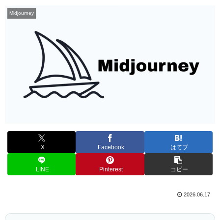
Midjourney
X
Facebook
はてブ
LINE
Pinterest
コピー
2026.06.17