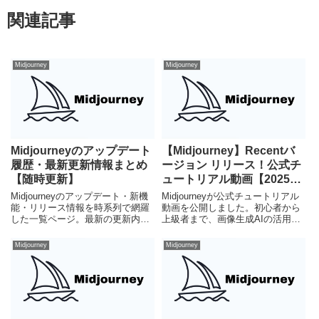
関連記事
Midjourney
Midjourney
Midjourneyのアップデート
【Midjourney】Recentバ
履歴・最新更新情報まとめ
ージョン リリース！公式チ
【随時更新】
ュートリアル動画【2025
年】
Midjourneyのアップデート・新機
Midjourneyが公式チュートリアル
能・リリース情報を時系列で網羅
動画を公開しました。初心者から
した一覧ページ。最新の更新内容
上級者まで、画像生成AIの活用法
から過去の変更履歴まで、
を効率的に学べる貴重なリソース
Midjourneyの進化をまとめて確認
です。
Midjourney
Midjourney
できます。