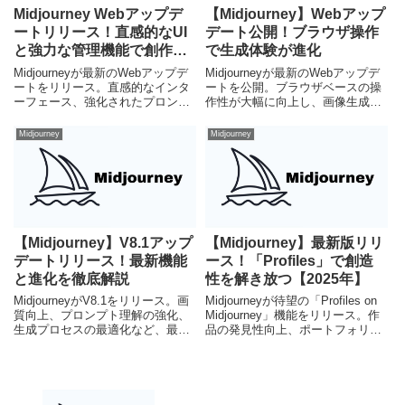
Midjourney Webアップデ
【Midjourney】Webアップ
ートリリース！直感的なUI
デート公開！ブラウザ操作
と強力な管理機能で創作を
で生成体験が進化
加速
Midjourneyが最新のWebアップデ
Midjourneyが最新のWebアップデ
ートをリリース。直感的なインタ
ートを公開。ブラウザベースの操
ーフェース、強化されたプロンプ
作性が大幅に向上し、画像生成の
ト管理、効率的な画像ギャラリー
ワークフローがより直感的になり
で、初心者からプロまで創造性を
ました。初心者からプロまで必見
Midjourney
Midjourney
最大限に引き出します。AI画像生
の機能詳細を解説します。
成のワークフローを革新する変更
点を徹底解説。
【Midjourney】V8.1アップ
【Midjourney】最新版リリ
デートリリース！最新機能
ース！「Profiles」で創造
と進化を徹底解説
性を解き放つ【2025年】
MidjourneyがV8.1をリリース。画
Midjourneyが待望の「Profiles on
質向上、プロンプト理解の強化、
Midjourney」機能をリリース。作
生成プロセスの最適化など、最新
品の発見性向上、ポートフォリオ
のアップデート内容を網羅的に解
構築、コミュニティ連携を強化す
説します。
るこの新機能の詳細を解説しま
す。