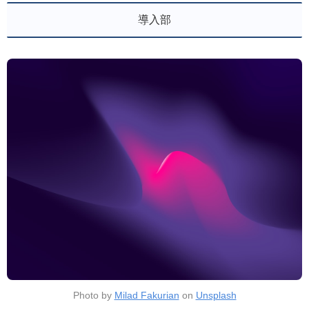
導入部
Photo by
Milad Fakurian
on
Unsplash