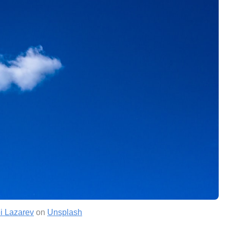
i Lazarev
on
Unsplash