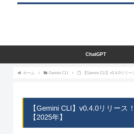
ChatGPT
ホーム
Gemini CLI
【Gemini CLI】v0.4.0
【Gemini CLI】v0.4.0リリ
【2025年】