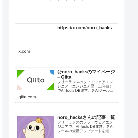
https://x.com/noro_hacks
x.com
@noro_hacksのマイページ
– Qiita
フリーランスのソフトウェアエン
ジニア（エンジニア歴：11年目）
でAI Tools DB運営。各AIツールの
最新アップデートを最速で整理し
qiita.com
て届けています。Zennでは、新機
能やモデル更新の要点、実務目線
の使いどころ、比較メモを短くま
とめていき…
noro_hacksさんの記事一覧
フリーランスのソフトウェアエン
ジニアで、AI Tools DB運営。各AI
ツールの最新アップデートを最速
で整理して届けています。Zennで