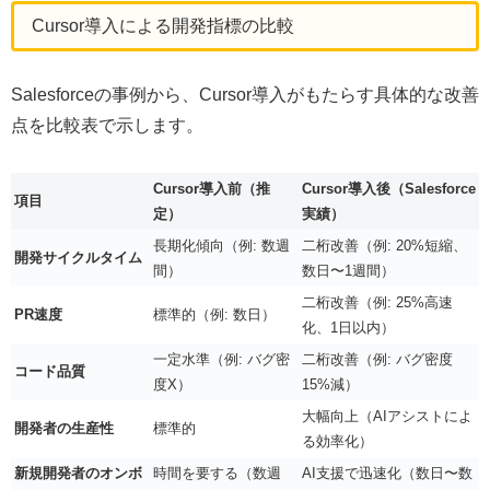
Cursor導入による開発指標の比較
Salesforceの事例から、Cursor導入がもたらす具体的な改善
点を比較表で示します。
Cursor導入前（推
Cursor導入後（Salesforce
項目
定）
実績）
長期化傾向（例: 数週
二桁改善（例: 20%短縮、
開発サイクルタイム
間）
数日〜1週間）
二桁改善（例: 25%高速
PR速度
標準的（例: 数日）
化、1日以内）
一定水準（例: バグ密
二桁改善（例: バグ密度
コード品質
度X）
15%減）
大幅向上（AIアシストによ
開発者の生産性
標準的
る効率化）
新規開発者のオンボ
時間を要する（数週
AI支援で迅速化（数日〜数