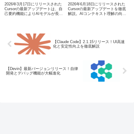
2026年3月17日にリリースされた
2026年6月18日にリリースされた
Cursorの最新アップデートは、自
Cursorの最新アップデートを徹底
己要約機能によりAIモデルが長大
解説。AIコンテキスト理解の向上
なコードベースやドキュメントを
や開発フローの最適化など、エン
より深く理解できるようになり、
ジニア必見の情報を網羅しまし
開発者の生産性を大きく向上させ
た。
ます。
【Claude Code】2.1.15リリース！UI高速
化と安定性向上を徹底解説
【Devin】最新バージョンリリース！自律
開発とデバッグ機能が大幅進化