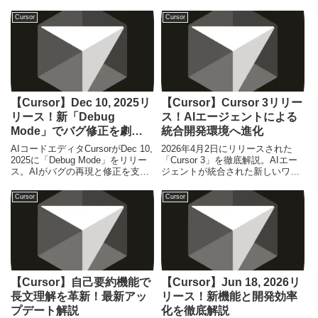
活用ガイドをリリース。計画立案
です。本記事ではCursorの活用
からコードレビューまで、AIを最
法、コスト最適化戦略、そして今
Cursor
Cursor
大限に活用し開発効率とコード品
後の展望を初心者からエンジニア
質を向上させるためのベストプラ
まで解説します。
クティスを解説します。
【Cursor】Dec 10, 2025リ
【Cursor】Cursor 3リリー
リース！新「Debug
ス！AIエージェントによる
Mode」でバグ修正を劇的
統合開発環境へ進化
に加速
AIコードエディタCursorがDec 10,
2026年4月2日にリリースされた
2025に「Debug Mode」をリリー
「Cursor 3」を徹底解説。AIエー
ス。AIがバグの再現と修正を支援
ジェントが統合された新しいワー
し、開発者の生産性を飛躍的に向
クスペースの全貌と、開発効率を
上させます。初心者からエンジニ
劇的に変える新機能のメリットを
Cursor
Cursor
アまで必見の最新情報です。
解説します。
【Cursor】自己要約機能で
【Cursor】Jun 18, 2026リ
長文理解を革新！最新アッ
リース！新機能と開発効率
プデート解説
化を徹底解説