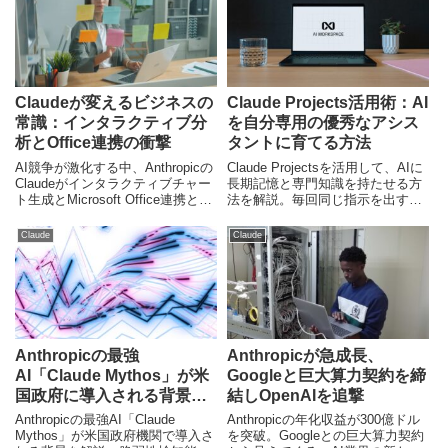
す。
響を専門家の視点から解説しま
す。
Claudeが変えるビジネスの
Claude Projects活用術：AI
常識：インタラクティブ分
を自分専用の優秀なアシス
析とOffice連携の衝撃
タントに育てる方法
AI競争が激化する中、Anthropicの
Claude Projectsを活用して、AIに
Claudeがインタラクティブチャー
長期記憶と専門知識を持たせる方
ト生成とMicrosoft Office連携とい
法を解説。毎回同じ指示を出す手
う革新的な機能を発表しました。
間を省き、業務効率を劇的に向上
これにより、データ分析から資料
させるための設定手順と活用テク
Claude
Claude
作成に至るまで、ビジネスの現場
ニックを紹介します。
にどのような変革がもたらされる
のか、日本の読者向けに深掘りし
ます。
Anthropicの最強
Anthropicが急成長、
AI「Claude Mythos」が米
Googleと巨大算力契約を締
国政府に導入される背景と
結しOpenAIを追撃
リスク
Anthropicの最強AI「Claude
Anthropicの年化収益が300億ドル
Mythos」が米国政府機関で導入さ
を突破。Googleとの巨大算力契約