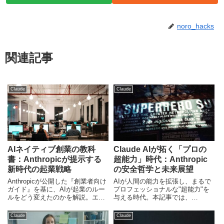
noro_hacks
関連記事
Claude
Claude
AIネイティブ創業の教科
Claude AIが拓く「プロの
書：Anthropicが提示する
超能力」時代：Anthropic
新時代の起業戦略
の安全哲学と未来展望
Anthropicが公開した『創業者向け
AIが人間の能力を拡張し、まるで
ガイド』を基に、AIが起業のルー
プロフェッショナルな"超能力"を
ルをどう変えたのかを解説。エン
与える時代。本記事では、
ジニア不要の時代における創業者
AnthropicのClaude AIが掲げる安
の役割と、成功のための4つのス
全性と倫理の哲学、そしてAIの未
Claude
Claude
テップを独自視点で深掘りしま
来像を深掘りし、日本市場への影