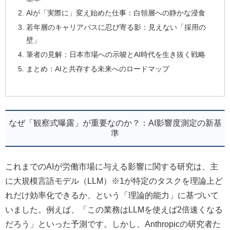
AIが「実際に」変え始めた仕事：白領層への静かな浸食
若年層のキャリアパスに忍び寄る影：見えない「採用の
壁」
筆者の見解：日本市場への示唆とAI時代を生き抜く戦略
まとめ：AIと共存する未来へのロードマップ
なぜ「観察式曝露」が重要なのか？：AI影響度測定の新基
準
これまでのAIが労働市場に与える影響に関する研究は、主
に大規模言語モデル（LLM）※1が特定のタスクを理論上ど
れだけ効率化できるか、という「理論的能力」に基づいて
いました。例えば、「この業務はLLMを使えば2倍速くなる
だろう」といった予測です。しかし、Anthropicの研究者た