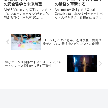
の安全哲学と未来展望
の業務を革新する
AIが人間の能力を拡張し、まるで
Anthropicが提供する「Claude
プロフェッショナルな"超能力"を
Cowork」は、単なるAIチャットボ
与える時代。本記事では、
ットの枠を超え、自律的にタスク
AnthropicのClaude AIが掲げる安
を分解・実行するAIエージェント
全性と倫理の哲学、そしてAIの未
です。ファイル整理からデータ抽
来像を深掘りし、日本市場への影
出、レポート作成まで、煩雑な業
響を専門家の視点から解説しま
務をAIが代行し、日本企業の生産
す。
性向上と働き方改革に貢献しま
GPT-5.4がAIの「思考」を可視化：共同作
す。セキュリティ対策や導入のベ
業者としての新境地とビジネスへの影響
ストプラクティスも解説。
AIとエンタメ制作の未来：ストレンジャ
ー・シングス騒動から見る可能性