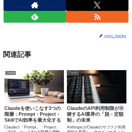
noro_hacks
関連記事
Claude
Claude
Claudeを使いこなす3つの
ClaudeのAPI利用制限が示
階層：Prompt・Project・
唆するAI業界の「脱・定額
SkillでAI効率を最大化する
制」の未来
Claudeの「Prompt」「Project」
AnthropicがClaudeのサブスク利用
「Skill」という3つの階層を理解
規約を変更し、サードパーティツ