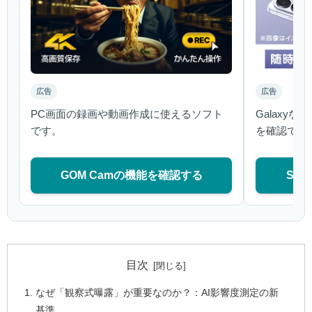
広告
広告
PC画面の録画や動画作成に使えるソフト
Galaxy
です。
を確認でき
GOM Camの機能を確認する
Sa
目次
なぜ「観察式曝露」が重要なのか？：AI影響度測定の新
基準