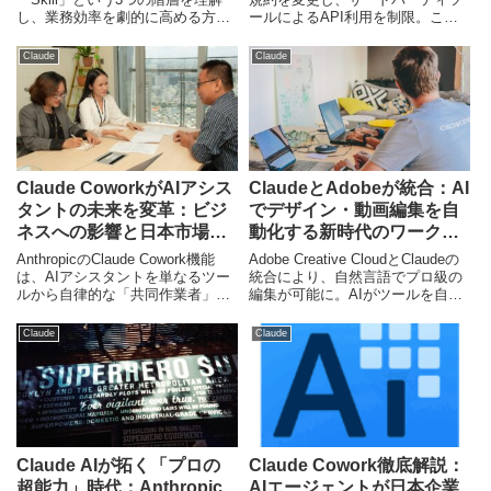
し、業務効率を劇的に高める方法
ールによるAPI利用を制限。この
を解説。単なるチャットツールか
背景にはAI業界のコスト構造の明
ら、自動化されたAIワークスペー
確化と、政治的影響力の拡大とい
Claude
Claude
スへと進化させるための実践的な
う大きな潮流がある。今後のAI活
ガイドです。
用のあり方を考察します。
Claude CoworkがAIアシス
ClaudeとAdobeが統合：AI
タントの未来を変革：ビジ
でデザイン・動画編集を自
ネスへの影響と日本市場の
動化する新時代のワークフ
展望
ロー
AnthropicのClaude Cowork機能
Adobe Creative CloudとClaudeの
は、AIアシスタントを単なるツー
統合により、自然言語でプロ級の
ルから自律的な「共同作業者」へ
編集が可能に。AIがツールを自動
と進化させます。この変革は、
制御する新しいクリエイティブの
Google Geminiや既存の生産性向
形を解説します。
Claude
Claude
上サービスに大きな影響を与え、
日本企業のDX推進と労働力不足解
消に新たな可能性をもたらしま
す。本記事では、その機能、ビジ
ネスへのインパクト、そして日本
市場での展望を専門ライターが解
説します。
Claude AIが拓く「プロの
Claude Cowork徹底解説：
超能力」時代：Anthropic
AIエージェントが日本企業