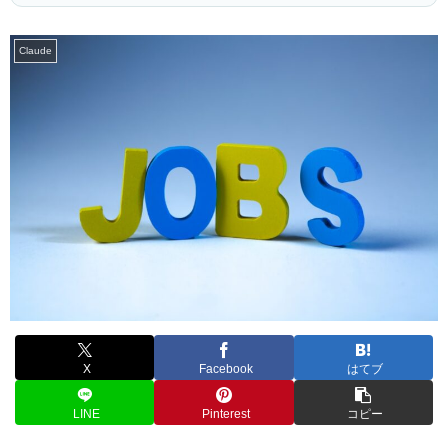
Claude
X
Facebook
はてブ
LINE
Pinterest
コピー