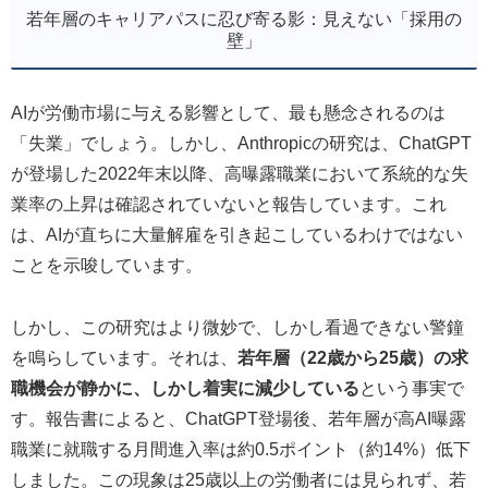
若年層のキャリアパスに忍び寄る影：見えない「採用の
壁」
AIが労働市場に与える影響として、最も懸念されるのは
「失業」でしょう。しかし、Anthropicの研究は、ChatGPT
が登場した2022年末以降、高曝露職業において系統的な失
業率の上昇は確認されていないと報告しています。これ
は、AIが直ちに大量解雇を引き起こしているわけではない
ことを示唆しています。
しかし、この研究はより微妙で、しかし看過できない警鐘
を鳴らしています。それは、
若年層（22歳から25歳）の求
職機会が静かに、しかし着実に減少している
という事実で
す。報告書によると、ChatGPT登場後、若年層が高AI曝露
職業に就職する月間進入率は約0.5ポイント（約14%）低下
しました。この現象は25歳以上の労働者には見られず、若