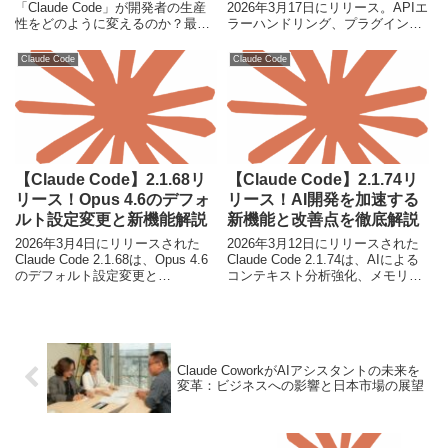
「Claude Code」が開発者の生産
2026年3月17日にリリース。APIエ
性をどのように変えるのか？最新
ラーハンドリング、プラグインの
機能、料金、制限、活用例まで、
永続状態、サンドボックスセキュ
初心者にもわかりやすく解説しま
リティが大幅に強化され、開発者
Claude Code
Claude Code
す。2025年の開発現場をリードす
とユーザー双方に大きなメリット
るその実力に迫ります。
をもたらします。
【Claude Code】2.1.68リ
【Claude Code】2.1.74リ
リース！Opus 4.6のデフォ
リース！AI開発を加速する
ルト設定変更と新機能解説
新機能と改善点を徹底解説
2026年3月4日にリリースされた
2026年3月12日にリリースされた
Claude Code 2.1.68は、Opus 4.6
Claude Code 2.1.74は、AIによる
のデフォルト設定変更と
コンテキスト分析強化、メモリリ
「ultrathink」キーワードの再導入
ーク修正、セキュリティ向上な
により、開発者の生産性を大きく
ど、AI開発を加速する重要なアッ
向上させます。
プデートです。
Claude CoworkがAIアシスタントの未来を
変革：ビジネスへの影響と日本市場の展望