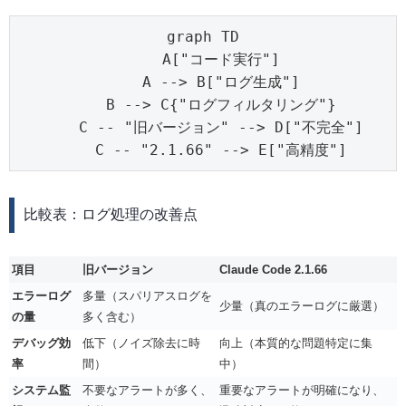
graph TD

    A["コード実行"]

    A --> B["ログ生成"]

    B --> C{"ログフィルタリング"}

    C -- "旧バージョン" --> D["不完全"]

    C -- "2.1.66" --> E["高精度"]
比較表：ログ処理の改善点
項目
旧バージョン
Claude Code 2.1.66
エラーログ
多量（スパリアスログを
少量（真のエラーログに厳選）
の量
多く含む）
デバッグ効
低下（ノイズ除去に時
向上（本質的な問題特定に集
率
間）
中）
システム監
不要なアラートが多く、
重要なアラートが明確になり、