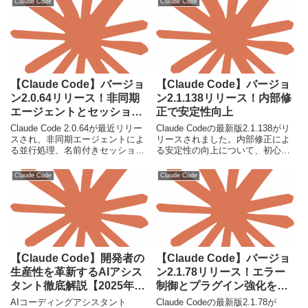
Claude Code
Claude Code
【Claude Code】バージョ
【Claude Code】バージョ
ン2.0.64リリース！非同期
ン2.1.138リリース！内部修
エージェントとセッション
正で安定性向上
管理を強化【2025年】
Claude Code 2.0.64が最近リリー
Claude Codeの最新版2.1.138がリ
スされ、非同期エージェントによ
リースされました。内部修正によ
る並行処理、名前付きセッショ
る安定性の向上について、初心者
ン、VSCode連携強化など、開発
にもわかりやすく解説します。
者の生産性を飛躍的に向上させる
Claude Code
Claude Code
新機能が多数追加されました。最
新のアップデート内容を詳しく解
説します。
【Claude Code】開発者の
【Claude Code】バージョ
生産性を革新するAIアシス
ン2.1.78リリース！エラー
タント徹底解説【2025年最
制御とプラグイン強化を解
新】
説
AIコーディングアシスタント
Claude Codeの最新版2.1.78が