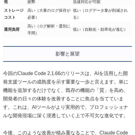
視
疲弊
迅速対応が可能
ストレージ
高い（大量のログ保存が
低い（ログデータ量が削減され
コスト
必要）
る）
高い（ログ解析・選別に
運用負荷
低い（自動化・効率化が進む）
手間）
影響と展望
今回のClaude Code 2.1.66のリリースは、AIを活用した開
発支援ツールの成熟度を示す重要な一歩と言えます。単に
機能を追加するだけでなく、既存の機能の「質」を高め、
開発者の日々の体験を改善することに焦点を当てていま
す。これは、AIツールがより実用的で、プロフェッショナ
ルな開発現場に深く浸透していく上で不可欠な進化です。
今後、このような改善が積み重なることで、Claude Code