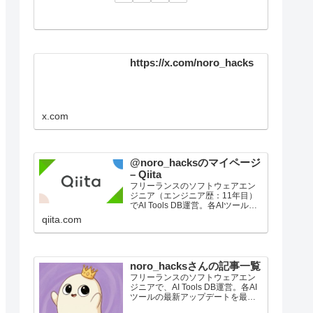
https://x.com/noro_hacks
x.com
@noro_hacksのマイページ
– Qiita
フリーランスのソフトウェアエン
ジニア（エンジニア歴：11年目）
でAI Tools DB運営。各AIツールの
最新アップデートを最速で整理し
qiita.com
て届けています。Zennでは、新機
能やモデル更新の要点、実務目線
の使いどころ、比較メモを短くま
とめていき…
noro_hacksさんの記事一覧
フリーランスのソフトウェアエン
ジニアで、AI Tools DB運営。各AI
ツールの最新アップデートを最速
で整理して届けています。Zennで