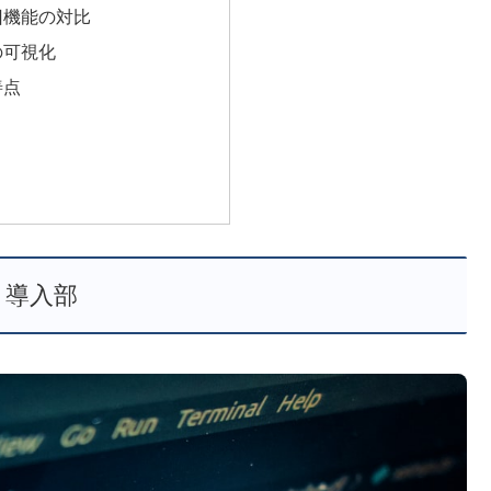
旧機能の対比
の可視化
善点
. 導入部