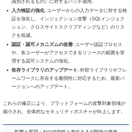
識別されるもの）に対するパッチ適用。
入力検証の強化
: ユーザーからの入力データに対する検
証を強化し、インジェクション攻撃（SQLインジェク
ション、クロスサイトスクリプティングなど）のリス
クを低減。
認証・認可メカニズムの改善
: ユーザー認証プロセス
や、各ユーザーがアクセスできるリソースの範囲を管
理する認可システムの強化。
依存ライブラリのアップデート
: 外部ライブラリやフレ
ームワークに存在する脆弱性に対応するため、最新バ
ージョンへのアップデート。
これらの修正により、プラットフォームの攻撃対象領域が
縮小され、全体的なセキュリティポスチャが向上します。
影響と展望：AIの信頼性と責任あるAI開発の推進