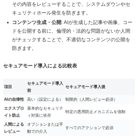
その内容をレビューすることで、システムダウンやセ
キュリティホール発生を防ぎます。
コンテンツ生成・公開
: AIが生成した記事や画像、コー
ドを公開する前に、倫理的・法的な問題がないか人間
がチェックすることで、不適切なコンテンツの公開を
防ぎます。
セキュアモード導入による比較表
セキュアモード導入
項目
セキュアモード導入後
前
AIの自律性
高い（設定による）
制限的（人間レビュー必須）
エクスプロ
基本的なセキュリテ
特定の悪用防止メカニズムを強制
イト防止
ィ対策に依存
人間による
オプションまたは手
すべてのアクションで必須
レビュー
動での介入