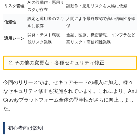
AIの誤動作・悪用リ
リスク管理
誤動作・悪用リスクを大幅に低減
スクが存在
設定と運用者のスキ
人間による最終確認で高い信頼性を確
信頼性
ルに依存
保
開発・テスト環境、
金融、医療、機密情報、インフラなど
適用シーン
低リスク業務
高リスク・高信頼性業務
2. その他の変更点：各種セキュリティ修正
今回のリリースでは、セキュアモードの導入に加え、様々
なセキュリティ修正も実施されています。これにより、Anti
Gravityプラットフォーム全体の堅牢性がさらに向上しまし
た。
初心者向け説明