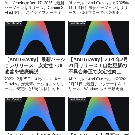
Anti GravityがDec 17, 2025に最新
AIツール「Anti Gravity」が2025年
バージョンをリリース。Gemini 3
11月26日に最新バージョンをリリ
Flash対応、ネイティブオーディオ
ース。認証フローのバグ修正とオ
サポート、パフォーマンス改善に
ンボーディング時のエラー表示が
より、AI開発と利用の新たな可能
大幅改善。初心者からエンジニア
Anti Gravity
Anti Gravity
性を切り開きます。
まで、その詳細とメリットを徹底
解説します。
【Anti Gravity】最新バージ
【Anti Gravity】2026年2月
ョンリリース！安定性・UI
21日リリース！自動更新の
改善を徹底解説
不具合修正で安定性向上
2026年2月25日、AIツール「Anti
AIツール「Anti Gravity」が2026年
Gravity」が最新バージョンをリリ
2月21日に最新アップデートをリ
ース。安定性とUIが大幅に向上
リース。Windows版の自動更新機
し、フィードバック機能も強化。
能の不具合が修正され、ユーザー
初心者からエンジニアまで必見の
はより安定した環境で最新機能を
Anti Gravity
Anti Gravity
アップデート内容を解説します。
利用できるようになります。手動
更新が必要なバージョンについて
も解説。