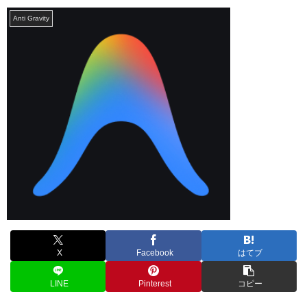
Anti Gravity
X
Facebook
はてブ
LINE
Pinterest
コピー