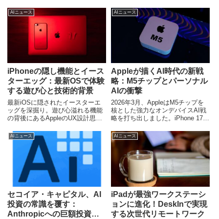
AIニュース
AIニュース
iPhoneの隠し機能とイース
Appleが描くAI時代の新戦
ターエッグ：最新OSで体験
略：M5チップとパーソナル
する遊び心と技術的背景
AIの衝撃
最新iOSに隠されたイースターエ
2026年3月、AppleはM5チップを
ッグを深掘り。遊び心溢れる機能
核とした強力なオンデバイスAI戦
の背後にあるAppleのUX設計思想
略を打ち出しました。iPhone 17e
や、今後のAI統合によるパーソナ
からMacBook Pro M5 Maxまで、
ライズの未来を専門的に考察しま
新製品群が提供する「パーソナル
AIニュース
AIニュース
す。
AI」の未来を深掘りします。
セコイア・キャピタル、AI
iPadが最強ワークステーシ
投資の常識を覆す：
ョンに進化！DeskInで実現
Anthropicへの巨額投資と
する次世代リモートワーク