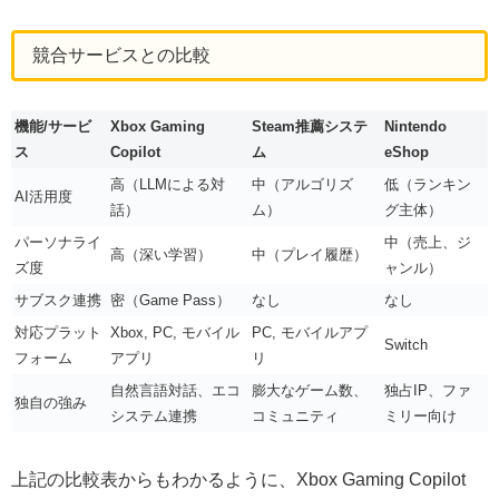
競合サービスとの比較
機能/サービ
Xbox Gaming
Steam推薦システ
Nintendo
ス
Copilot
ム
eShop
高（LLMによる対
中（アルゴリズ
低（ランキン
AI活用度
話）
ム）
グ主体）
パーソナライ
中（売上、ジ
高（深い学習）
中（プレイ履歴）
ズ度
ャンル）
サブスク連携
密（Game Pass）
なし
なし
対応プラット
Xbox, PC, モバイル
PC, モバイルアプ
Switch
フォーム
アプリ
リ
自然言語対話、エコ
膨大なゲーム数、
独占IP、ファ
独自の強み
システム連携
コミュニティ
ミリー向け
上記の比較表からもわかるように、Xbox Gaming Copilot