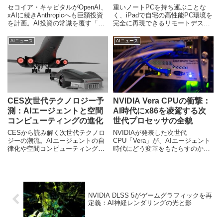
市場への影響
セコイア・キャピタルがOpenAI、
重いノートPCを持ち運ぶことな
xAIに続きAnthropicへも巨額投資
く、iPadで自宅の高性能PC環境を
を計画。AI投資の常識を覆す「全
完全に再現できるリモートデスク
方位戦略」の背景には、AI市場の
トップ「DeskIn」。4K高画質、低
巨大な可能性と不確実性がありま
遅延、AIアシスタントによる革新
AIニュース
AIニュース
す。Anthropicの「憲法AI」と日本
的な操作性で、日本のハイブリッ
市場への影響、今後の展望を深掘
ドワークに新たな可能性をもたら
りします。
します。
CES次世代テクノロジー予
NVIDIA Vera CPUの衝撃：
測：AIエージェントと空間
AI時代にx86を凌駕する次
コンピューティングの進化
世代プロセッサの全貌
CESから読み解く次世代テクノロ
NVIDIAが発表した次世代
ジーの潮流。AIエージェントの自
CPU「Vera」が、AIエージェント
律化や空間コンピューティング
時代にどう変革をもたらすのか。
が、私たちの生活とビジネスをど
従来のx86アーキテクチャと比較
う変えるのか。専門家が今後の展
した技術的優位性と、データセン
望を独自分析します。
ター市場への影響を独自視点で徹
底解説します。
NVIDIA DLSS 5がゲームグラフィックを再
定義：AI神経レンダリングの光と影