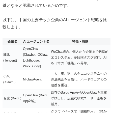
鍵となると認識されているためです。
以下に、中国の主要テック企業のAIエージェント戦略を比
較します。
企業名
AIエージェント名
特徴・戦略
OpenClaw
WeChat統合、個人から企業まで包括的
騰訊
(Clawbot, QClaw,
エコシステム、多段階タスク実行。AI
(Tencent)
Lighthouse,
を日常の「機能」へ昇華。
WorkBuddy)
「人、車、家」の全エコシステムへの
小米
MiclawAgent
深層統合を目指し、ハードウェアとの
(Xiaomi)
連携を重視。
既存のBaidu AppからOpenClawを直接
OpenClaw (Baidu
百度 (Baidu)
呼び出し、広範な検索ユーザー基盤を
App対応)
活用。
クラウドベースで「開箱即用」（箱か