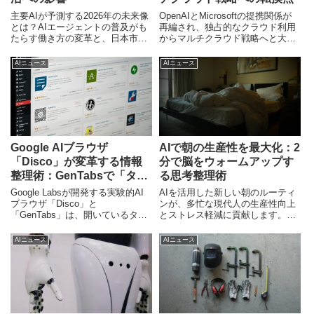
主要AIが予測する2026年の未来像
OpenAIとMicrosoftの提携関係が
とは？AIエージェントの普及がも
再編され、独占的なクラウド利用
たらす働き方の変革と、日本市場
からマルチクラウド戦略へと大き
における適応戦略を専門ライター
く舵を切りました。この変化が意
が独自分析します。
味するAI業界の構造変化と、日本
AIニュース
AIニュース
企業が今後意識すべき戦略を独自
に分析します。
Google AIブラウザ
AIで朝の生産性を最大化：2
「Disco」が変革する情報
分で脳をウォームアップす
整理術：GenTabsで「タブ
る思考整理術
地獄」から脱却
Google Labsが開発する実験的AI
AIを活用した新しい朝のルーティ
ブラウザ「Disco」と
ンが、多忙な現代人の生産性向上
「GenTabs」は、開いているタブ
とストレス軽減に貢献します。わ
の情報をAIが理解し、タスクに特
ずか2分で脳をウォームアップ
化したインタラクティブなWebア
し、思考を整理するプロンプト設
AIニュース
AIニュース
プリを自動生成することで、情報
計術や日本市場での活用事例、今
過多時代のブラウザ利用体験を根
後の展望を専門ライターが解説。
本から変革します。