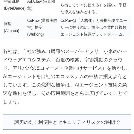
字節跳動
ArkClaw (火山引
ら出してすぐに使える）を謳い、手軽
(ByteDance)
擎)
な導入を強みとする。
CoPaw (通義実験
CoPawは「人格化」と長期記憶でユー
阿里
室), 悟空
ザーに寄り添い、悟空は企業向け複数
(Alibaba)
(Wukong)
エージェント協調プラットフォーム。
各社は、自社の強み（騰訊のスーパーアプリ、小米のハー
ドウェアエコシステム、百度の検索、字節跳動のクラウ
ド、アリババのEコマース・企業向けサービス）を活かし、
AIエージェントを自社のエコシステムの中核に据えようと
しています。この熾烈な競争は、AIエージェント技術の急
速な進化を促し、その応用範囲をさらに広げていくことで
しょう。
諸刃の剣：利便性とセキュリティリスクの狭間で