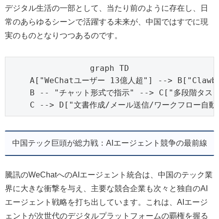
デジタル生活の一部として、当たり前のように存在し、日
常のあらゆるシーンで活躍する未来が、中国ではすでに現
実のものとなりつつあるのです。
graph TD

    A["WeChatユーザー 13億人超"] --> B["Claw
    B -- "チャット形式で指示" --> C["多段階タスク
    C --> D["文書作成/メール送信/ワークフロー自動
中国テック巨頭が総力戦：AIエージェント競争の最前線
騰訊のWeChatへのAIエージェント統合は、中国のテック業
界に大きな衝撃を与え、主要な競合企業も次々と独自のAI
エージェント戦略を打ち出しています。これは、AIエージ
ェントが次世代のデジタルプラットフォームの覇権を握る