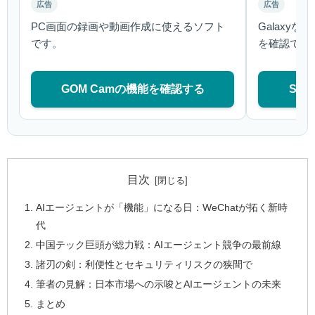
広告
広告
PC画面の録画や動画作成に使えるソフト
Galaxy
です。
を確認でき
GOM Camの機能を確認する
Sa
目次
AIエージェントが「機能」になる日：WeChatが拓く新時
代
中国テック巨頭が総力戦：AIエージェント競争の最前線
諸刃の剣：利便性とセキュリティリスクの狭間で
筆者の見解：日本市場への示唆とAIエージェントの未来
まとめ