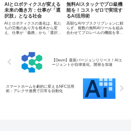
AIとロボティクスが変える
無料AIスタックでプロ級機
未来の働き方：仕事が「選
能を！コストゼロで実現す
択肢」となる社会
るAI活用術
AIとロボティクスの進化は、私た
高額なAIサブスクリプションに頼
ちの労働のあり方を根本から変
らず、複数の無料AIツールを組み
え、仕事が「義務」から「選択
合わせてプロレベルの機能を享受
肢」へと移行する未来を示唆して
する「無料AIスタック」の構築法
います。本記事では、この変革が
と活用術を解説。日本の中小企業
日本社会に与える影響、求められ
や個人事業主がAIを最大限に活用
る新たなスキル、そして企業や個
し、競争力を高めるための実践的
人が取るべき戦略を専門ライター
アプローチを紹介します。
【Devin】最新バージョンリリース！AIエ
が解説します。
ージェントが自律進化、開発を加速
スマートホームを劇的に変えるNFC活用
術：アレクサ連携で日常を自動化